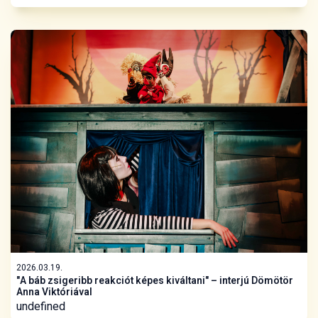
2026.02.05.
Hétvégén újra világkörüli útra indulunk Vitéz Lászlóval
undefined