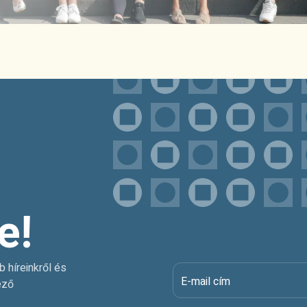
e!
b híreinkről és
E-mail cím
ező