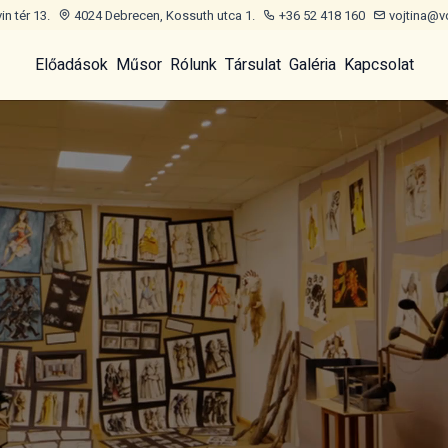
n tér 13.
4024 Debrecen, Kossuth utca 1.
+36 52 418 160
vojtina@v
Előadások
Műsor
Rólunk
Társulat
Galéria
Kapcsolat