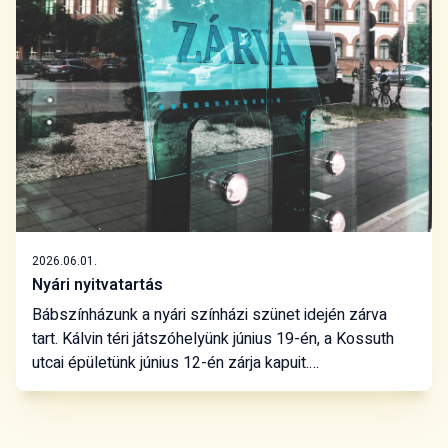
2026.06.01.
Nyári nyitvatartás
Bábszínházunk a nyári színházi szünet idején zárva
tart. Kálvin téri játszóhelyünk június 19-én, a Kossuth
utcai épületünk június 12-én zárja kapuit.
Jegyvásárlásra mindkét jegypénztárunkban június 11-ig
van lehetőség. Kellemes nyarat kívánunk
mindannyiótoknak!