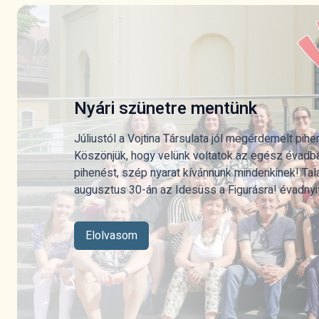
Nyári szünetre mentünk
Júliustól a Vojtina Társulata jól megérdemelt pihen
Köszönjük, hogy velünk voltatok az egész évadb
pihenést, szép nyarat kívánnunk mindenkinek! Ta
augusztus 30-án az Idesüss a Figurásra! évadnyi
Elolvasom