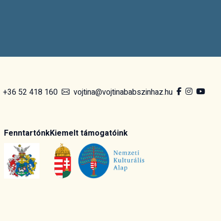
+36 52 418 160
vojtina@vojtinababszinhaz.hu
Fenntartónk
Kiemelt támogatóink