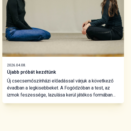
2026.04.08.
Újabb próbát kezdtünk
Új csecsemőszínházi előadással várjuk a következő
évadban a legkisebbeket. A Fogódzóban a test, az
izmok feszessége, lazulása kerül játékos formában
fókuszba. Életünk első éveiben küzdünk a testünkkel,
birtokba vesszük, megtanuljuk irányítani végtagjainkat,
különösen finom munkával a kezünket.