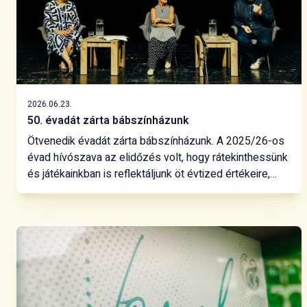
2026.06.23.
50. évadát zárta bábszínházunk
Ötvenedik évadát zárta bábszínházunk. A 2025/26-os
évad hívószava az elidőzés volt, hogy rátekinthessünk
és játékainkban is reflektáljunk öt évtized értékeire,
tapasztalataira, megmutathassuk a társulat
sokszínűségét, még markánsabban kidomborítsuk a
gyermekek iránti felelősségvállalásunkat. Jubileumi
évadunkban kiállítást szerveztünk bábművészeinknek,
valamint a decemberben nyugdíjba vonuló Asbóth
Anikónak, aki több mint három évtizedig vezette a
bábszínházat.