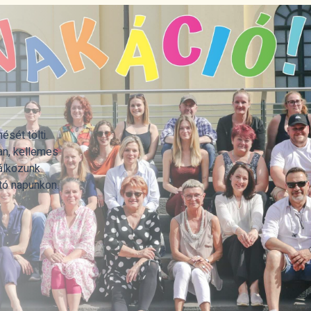
ését tölti.
an, kellemes
lálkozunk
tó napunkon.