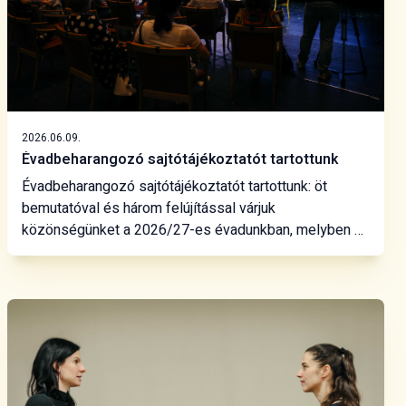
2026.06.09.
Évadbeharangozó sajtótájékoztatót tartottunk
Évadbeharangozó sajtótájékoztatót tartottunk: öt
bemutatóval és három felújítással várjuk
közönségünket a 2026/27-es évadunkban, melyben a
műfaji és a technikai sokszínűség képezi az alapot, két
új előadásunkban a társművészetek szövetét
teremtjük meg. Az elmúlt két évadban az ifjúság és a
felnőtt életkor megszólítása volt a figyelmünk
középpontjában, és miután több népszerű előadás
után sikerült megteremtenünk a közös mezsgyét
ezekkel a korosztályokkal, a következő évadban a
csecsemő és óvodáskorú gyermekekre fókuszálunk.