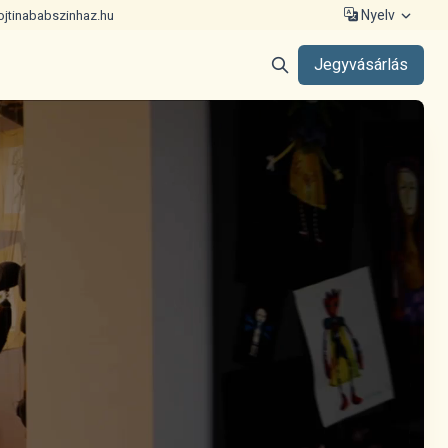
Nyelv
ojtinababszinhaz.hu
Jegyvásárlás