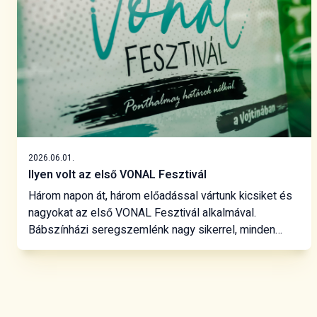
2026.06.01.
Ilyen volt az első VONAL Fesztivál
Három napon át, három előadással vártunk kicsiket és
nagyokat az első VONAL Fesztivál alkalmával.
Bábszínházi seregszemlénk nagy sikerrel, minden
előadáson telt házzal zajlott.