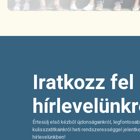
Iratkozz fel
hírlevelünkr
Értesülj első kézből újdonságainkról, legfontosab
kulisszatitkainkról heti rendszerességgel jelentk
hírlevelünkben!