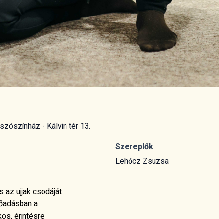
szószínház - Kálvin tér 13.
Szereplők
Lehőcz Zsuzsa
s az ujjak csodáját
lőadásban a
kos, érintésre