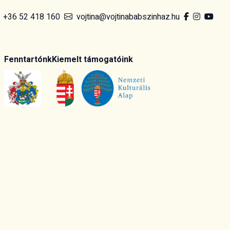
+36 52 418 160
vojtina@vojtinababszinhaz.hu
Fenntartónk
Kiemelt támogatóink