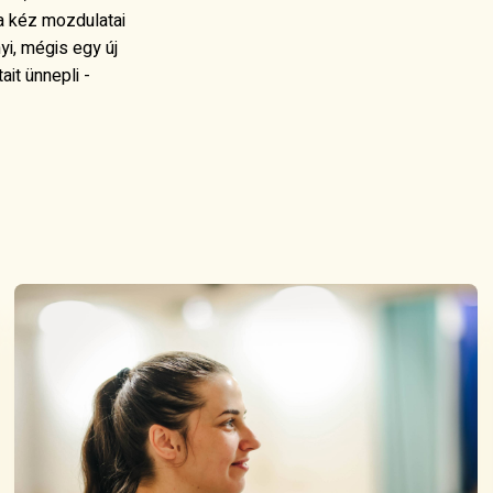
 a kéz mozdulatai
yi, mégis egy új
it ünnepli -