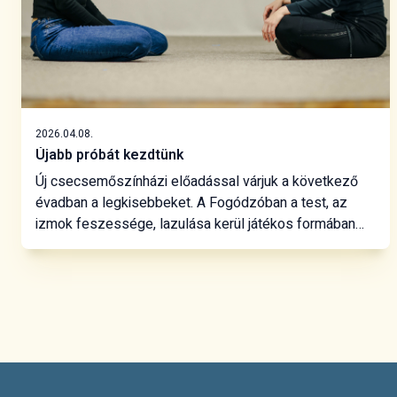
2026.04.08.
Újabb próbát kezdtünk
Új csecsemőszínházi előadással várjuk a következő
évadban a legkisebbeket. A Fogódzóban a test, az
izmok feszessége, lazulása kerül játékos formában
fókuszba. Életünk első éveiben küzdünk a testünkkel,
birtokba vesszük, megtanuljuk irányítani végtagjainkat,
különösen finom munkával a kezünket.