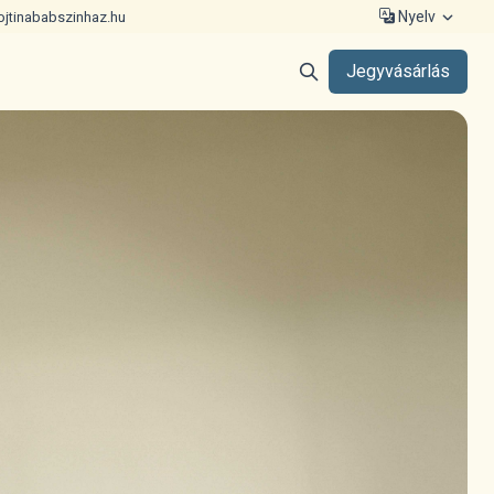
Nyelv
ojtinababszinhaz.hu
Jegyvásárlás