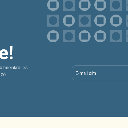
e!
b híreinkről és
E-mail cím
ező