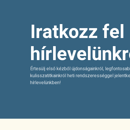
Iratkozz fel
hírlevelünkr
Értesülj első kézből újdonságainkról, legfontosab
kulisszatitkainkról heti rendszerességgel jelentk
hírlevelünkben!