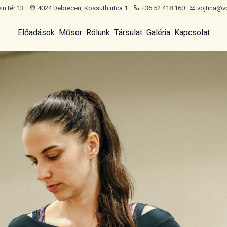
n tér 13.
4024 Debrecen, Kossuth utca 1.
+36 52 418 160
vojtina@v
Előadások
Műsor
Rólunk
Társulat
Galéria
Kapcsolat