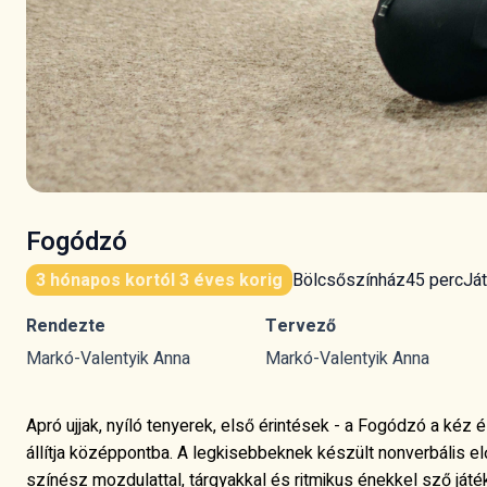
Fogódzó
Bölcsőszínház
45 perc
Ját
3 hónapos kortól 3 éves korig
Rendezte
Tervező
Markó-Valentyik Anna
Markó-Valentyik Anna
Apró ujjak, nyíló tenyerek, első érintések - a Fogódzó a kéz é
állítja középpontba. A legkisebbeknek készült nonverbális e
színész mozdulattal, tárgyakkal és ritmikus énekkel sző játé