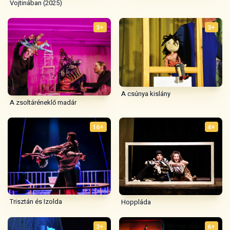
Vojtinában (2025)
3+
3+
A csúnya kislány
A zsoltáréneklő madár
16+
4+
Trisztán és Izolda
Hoppláda
3+
6+