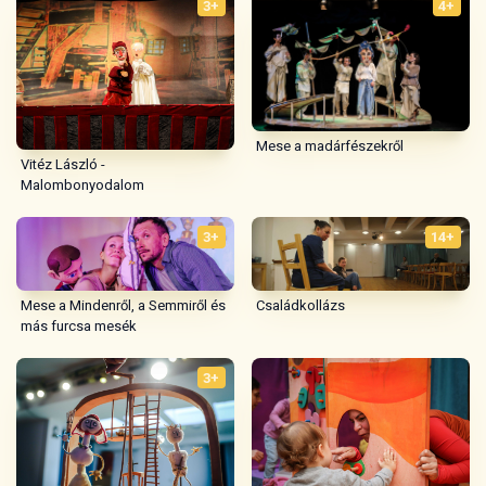
3+
4+
Mese a madárfészekről
Vitéz László -
Malombonyodalom
3+
14+
Mese a Mindenről, a Semmiről és
Családkollázs
más furcsa mesék
3+