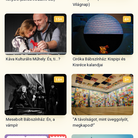
Világnap)
15+
4+
Ciróka Bábszínház: Kispipi és
Káva Kulturális Műhely: És, ti…?
Kisréce kalandjai
14+
3+
Mesebolt Bábszínház: Én, a
"A távolságot, mint üveggolyót,
vámpír
megkapod!"