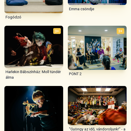
Emma csöndje
Fogódzó
3+
3+
Harlekin Bábszínház: Moll tündér
PONT 2
álma
"Gyöngy az idő, vándoroljunk!" - a