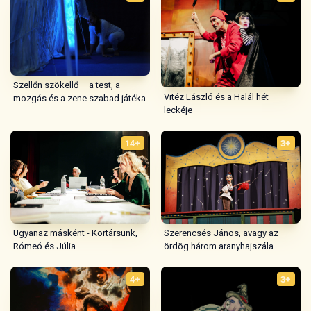
Szellőn szökellő – a test, a
Vitéz László és a Halál hét
mozgás és a zene szabad játéka
leckéje
14+
3+
Szerencsés János, avagy az
Ugyanaz másként - Kortársunk,
ördög három aranyhajszála
Rómeó és Júlia
4+
3+