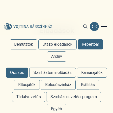
Előadások
Bemutatók
Utazó előadások
Repertoár
Archív
Összes
Színháztermi előadás
Kamarajáték
Rítusjáték
Bölcsőszínház
Kiállítás
Tárlatvezetés
Színházi nevelési program
Egyéb