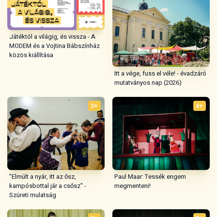
Játéktól a világig, és vissza - A
MODEM és a Vojtina Bábszínház
közös kiállítása
Itt a vége, fuss el véle! - évadzáró
mutatványos nap (2026)
3+
4+
"Elmúlt a nyár, itt az ősz,
Paul Maar: Tessék engem
kampósbottal jár a csősz" -
megmenteni!
Szüreti mulatság