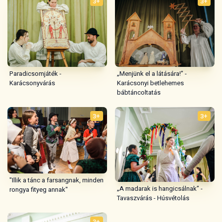
3+
3+
„Menjünk el a látására!” -
Paradicsomjáték -
Karácsonyi betlehemes
Karácsonyvárás
bábtáncoltatás
3+
3+
"Illik a tánc a farsangnak, minden
„A madarak is hangicsálnak” -
rongya fityeg annak"
Tavaszvárás - Húsvétolás
3+