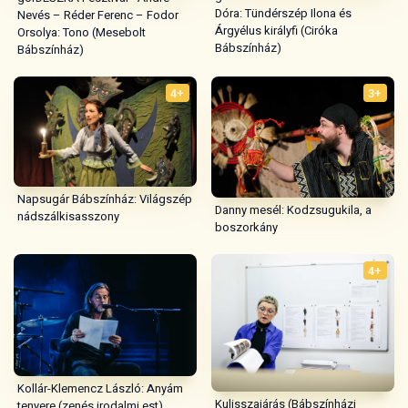
Dóra: Tündérszép Ilona és
Nevés – Réder Ferenc – Fodor
Árgyélus királyfi (Ciróka
Orsolya: Tono (Mesebolt
Bábszínház)
Bábszínház)
4+
3+
Napsugár Bábszínház: Világszép
Danny mesél: Kodzsugukila, a
nádszálkisasszony
boszorkány
4+
Kollár-Klemencz László: Anyám
Kulisszajárás (Bábszínházi
tenyere (zenés irodalmi est)