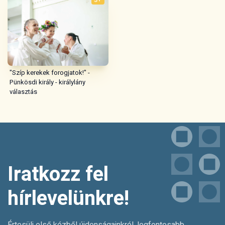
"Szíp kerekek forogjatok!" -
Pünkösdi király - királylány
választás
Iratkozz fel
hírlevelünkre!
Értesülj első kézből újdonságainkról, legfontosabb