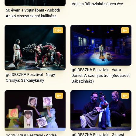
Vojtina Bábszínház ötven éve
50 évem a Vojtinában! - Asbóth
Anikó visszatekintő kiállítása
14+
6+
görDESZKA Fesztivál - Varró
görDESZKA Fesztivál - Nagy
Dániel: A szomjas troll (Budapest
Orsolya: Sárkánykirály
Bábszínház)
6+
6+
görDESZKA Fesztivál - Gimesi
görDESZKA Fesztivál - André