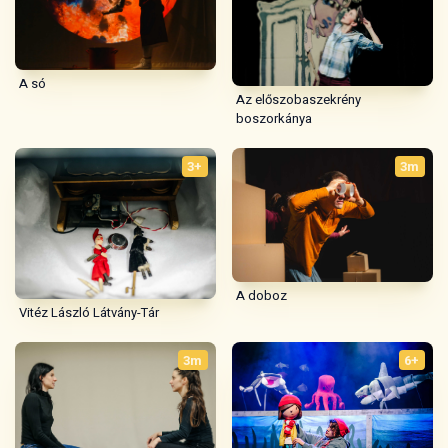
A só
Az előszobaszekrény
boszorkánya
3+
3m
A doboz
Vitéz László Látvány-Tár
3m
6+