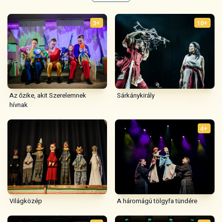
3+
10+
Az őzike, akit Szerelemnek
Sárkánykirály
hívnak
4+
A háromágú tölgyfa tündére
Világközép