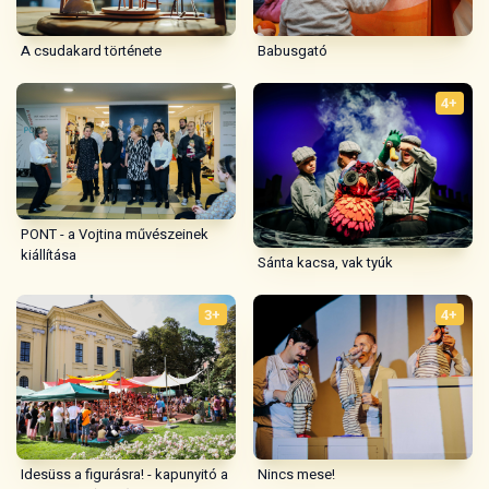
A csudakard története
Babusgató
4+
PONT - a Vojtina művészeinek
kiállítása
Sánta kacsa, vak tyúk
3+
4+
Idesüss a figurásra! - kapunyitó a
Nincs mese!