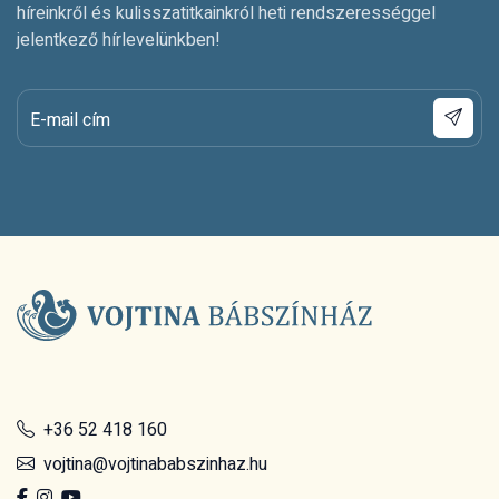
híreinkről és kulisszatitkainkról heti rendszerességgel
jelentkező hírlevelünkben!
E-mail cím
+36 52 418 160
vojtina@vojtinababszinhaz.hu