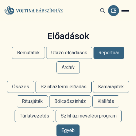
Előadások
Bemutatók
Utazó előadások
Repertoár
Archív
Összes
Színháztermi előadás
Kamarajáték
Rítusjáték
Bölcsőszínház
Kiállítás
Tárlatvezetés
Színházi nevelési program
Egyéb