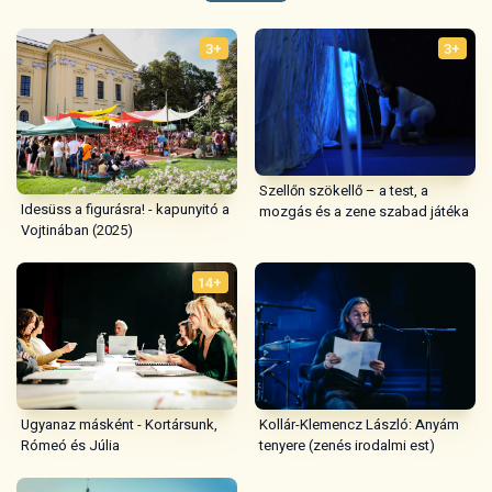
3+
3+
Szellőn szökellő – a test, a
Idesüss a figurásra! - kapunyitó a
mozgás és a zene szabad játéka
Vojtinában (2025)
14+
Ugyanaz másként - Kortársunk,
Kollár-Klemencz László: Anyám
Rómeó és Júlia
tenyere (zenés irodalmi est)