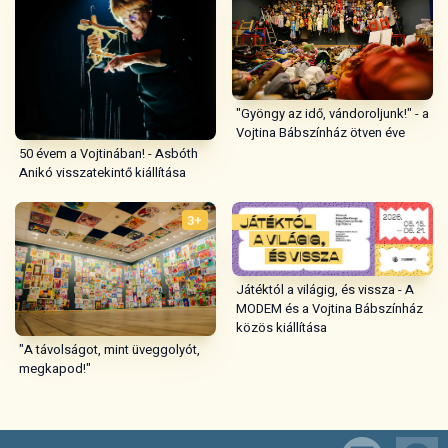
"Gyöngy az idő, vándoroljunk!" - a
Vojtina Bábszínház ötven éve
50 évem a Vojtinában! - Asbóth
Anikó visszatekintő kiállítása
3+
Játéktól a világig, és vissza - A
MODEM és a Vojtina Bábszínház
közös kiállítása
"A távolságot, mint üveggolyót,
megkapod!"