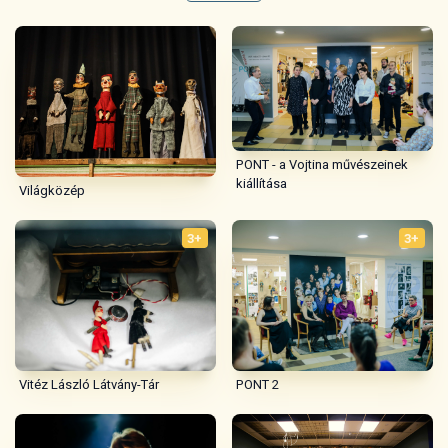
PONT - a Vojtina művészeinek
kiállítása
Világközép
3+
3+
Vitéz László Látvány-Tár
PONT 2