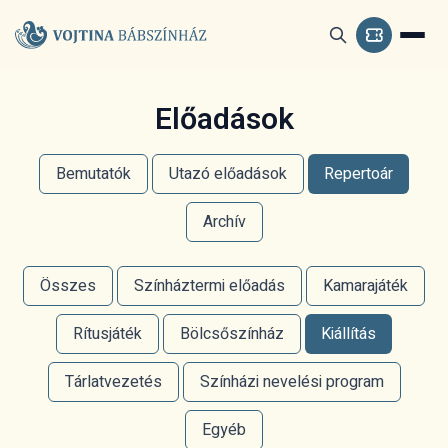
Előadások
Bemutatók
Utazó előadások
Repertoár
Archív
Összes
Színháztermi előadás
Kamarajáték
Rítusjáték
Bölcsőszínház
Kiállítás
Tárlatvezetés
Színházi nevelési program
Egyéb