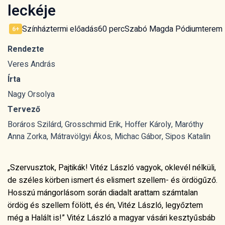
leckéje
Színháztermi előadás
60 perc
Szabó Magda Pódiumterem - 
6+
Rendezte
Veres András
Írta
Nagy Orsolya
Tervező
Boráros Szilárd, Grosschmid Erik, Hoffer Károly, Maróthy
Anna Zorka, Mátravölgyi Ákos, Michac Gábor, Sipos Katalin
„Szervusztok, Pajtikák! Vitéz László vagyok, oklevél nélküli,
de széles körben ismert és elismert szellem- és ördögűző.
Hosszú mángorlásom során diadalt arattam számtalan
ördög és szellem fölött, és én, Vitéz László, legyőztem
még a Halált is!” Vitéz László a magyar vásári kesztyűsbáb