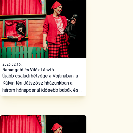
2026.02.16.
Babusgató és Vitéz László
Újabb családi hétvége a Vojtinában: a
Kálvin téri Játszószínházunkban a
három hónaposnál idősebb babák és a
szüleik a Babusgató című
bölcsőszínházi foglalkozásunk
csodavilágában merülhetnek el, míg a
hat évesnél idősebbek a Kossuth utcai
Szabó Magda Pódiumtermünkben