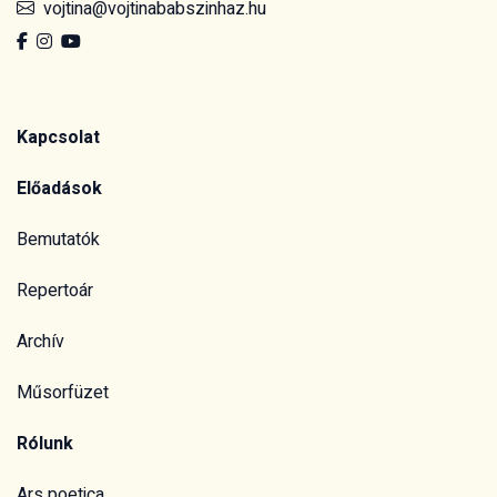
vojtina@vojtinababszinhaz.hu
Kapcsolat
Előadások
Bemutatók
Repertoár
Archív
Műsorfüzet
Rólunk
Ars poetica