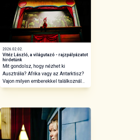
órától a Kossuth utcai Szabó Magda
Pódiumtermünkben.
2026.02.02.
Vitéz László, a világutazó - rajzpályázatot
hirdetünk
Mit gondolsz, hogy nézhet ki
Ausztrália? Afrika vagy az Antarktisz?
Vajon milyen emberekkel találkoznál
ott? Milyen lehet a házuk? Erre vagyunk
kíváncsiak a Vitéz László, a világutazó
című rajzpályázatunkban, amelyet
Kemény Henrik, a vásári bábjáték
megkerülhetetlen alakjának 101.
születésnapjának alkalmából hirdetünk.