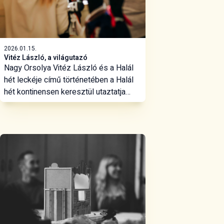
2026.01.15.
Vitéz László, a világutazó
Nagy Orsolya Vitéz László és a Halál
hét leckéje című történetében a Halál
hét kontinensen keresztül utaztatja
főhősünket, aki nem egyébre
vállalkozik, minthogy végleg
leszámoljon ellenfelével.