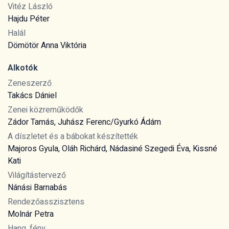
Vitéz László
Hajdu Péter
Halál
Dömötör Anna Viktória
Alkotók
Zeneszerző
Takács Dániel
Zenei közreműködők
Zádor Tamás, Juhász Ferenc/Gyurkó Ádám
A díszletet és a bábokat készítették
Majoros Gyula, Oláh Richárd, Nádasiné Szegedi Éva, Kissné
Kati
Világítástervező
Nánási Barnabás
Rendezőasszisztens
Molnár Petra
Hang, fény