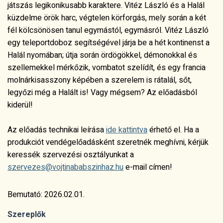
játszás legikonikusabb karaktere. Vitéz László és a Halál
küzdelme örök harc, végtelen körforgás, mely során a két
fél kölcsönösen tanul egymástól, egymásról. Vitéz László
egy teleportdoboz segítségével járja be a hét kontinenst a
Halál nyomában; útja során ördögökkel, démonokkal és
szellemekkel mérkőzik, vombatot szelídít, és egy francia
molnárkisasszony képében a szerelem is rátalál, sőt,
legyőzi még a Halált is! Vagy mégsem? Az előadásból
kiderül!
Az előadás technikai leírása
ide kattintva
érhető el. Ha a
produkciót vendégelőadásként szeretnék meghívni, kérjük
keressék szervezési osztályunkat a
szervezes@vojtinababszinhaz.hu
e-mail címen!
Bemutató: 2026.02.01.
Szereplők