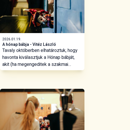
2026.01.19.
A hónap bábja - Vitéz László
Tavaly októberben elhatároztuk, hogy
havonta kiválasztjuk a Hónap bábját,
akit (ha megengeditek a szakmai
megszemélyesítést) részletesen
bemutatunk nektek. Idei első
epizódunkban a Vitéz László és a Halál
hét leckéje című legújabb vásári
paravános bábjátékunk címszereplőjét
ismerhetitek meg.