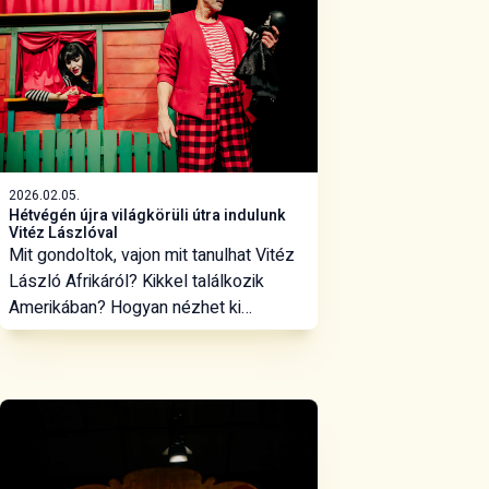
Vitéz László és a nagybetűs Halál
kontinenseken átívelő küzdelmét
követhetik nyomon.
2026.02.05.
Hétvégén újra világkörüli útra indulunk
Vitéz Lászlóval
Mit gondoltok, vajon mit tanulhat Vitéz
László Afrikáról? Kikkel találkozik
Amerikában? Hogyan nézhet ki
Ausztrália, milyen állatok lakják? Mit
jelent az ofrenda? Miért szeret bele
Matildkába? Előző hétvégén
bemutatott előadásunk kalandos
utazásának részesei lehetnek a
családok február 8-án, vasárnap 10