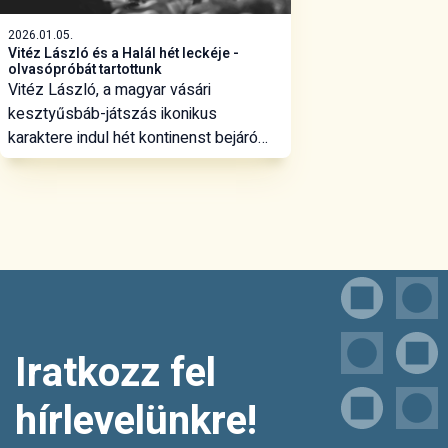
2026.01.05.
Vitéz László és a Halál hét leckéje -
olvasópróbát tartottunk
Vitéz László, a magyar vásári
kesztyűsbáb-játszás ikonikus
karaktere indul hét kontinenst bejáró
útjára Nagy Orsolya darabjában. A Vitéz
László és a Halál hét leckéje hétfői
olvasópróbáján már az a teleportdoboz
is bemutatkozott, amelynek
segítségével óceánokat szel át a
pirossapkás, hogy megismerkedjen
ördögökkel, démonokkal,
szellemekkel, de fontos szerepet kap
egy vombat és egy francia
Iratkozz fel
molnárkisasszony is.
hírlevelünkre!