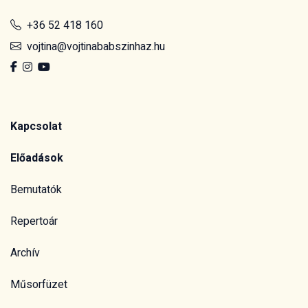
+36 52 418 160
vojtina@vojtinababszinhaz.hu
Kapcsolat
Előadások
Bemutatók
Repertoár
Archív
Műsorfüzet