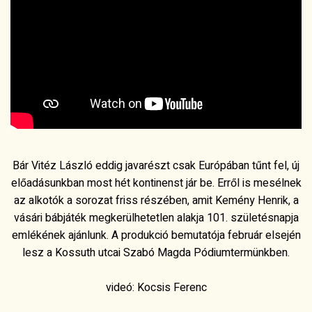
Bár Vitéz László eddig javarészt csak Európában tűnt fel, új
előadásunkban most hét kontinenst jár be. Erről is mesélnek
az alkotók a sorozat friss részében, amit Kemény Henrik, a
vásári bábjáték megkerülhetetlen alakja 101. születésnapja
emlékének ajánlunk. A produkció bemutatója február elsején
lesz a Kossuth utcai Szabó Magda Pódiumtermünkben.
videó: Kocsis Ferenc