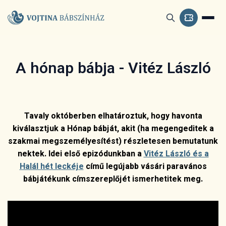
A hónap bábja - Vitéz László
Tavaly októberben elhatároztuk, hogy havonta
kiválasztjuk a Hónap bábját, akit (ha megengeditek a
szakmai megszemélyesítést) részletesen bemutatunk
nektek. Idei első epizódunkban a
Vitéz László és a
Halál hét leckéje
című legújabb vásári paravános
bábjátékunk címszereplőjét ismerhetitek meg.