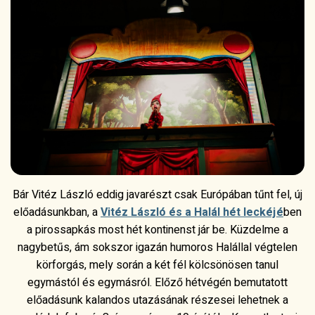
Bár Vitéz László eddig javarészt csak Európában tűnt fel, új
előadásunkban, a
Vitéz László és a Halál hét leckéjé
ben
a pirossapkás most hét kontinenst jár be. Küzdelme a
nagybetűs, ám sokszor igazán humoros Halállal végtelen
körforgás, mely során a két fél kölcsönösen tanul
egymástól és egymásról. Előző hétvégén bemutatott
előadásunk kalandos utazásának részesei lehetnek a