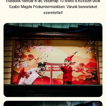
családok február 8-án, vasárnap 10 órától a Kossuth utcai
Szabó Magda Pódiumtermünkben. Várunk benneteket
szeretettel!