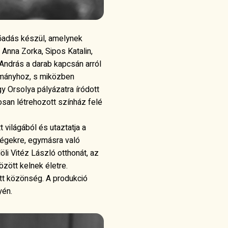
lőadás készül, amelynek
 Anna Zorka, Sipos Katalin,
András a darab kapcsán arról
ományhoz, s miközben
y Orsolya pályázatra íródott
osan létrehozott színház felé
 világából és utaztatja a
bségekre, egymásra való
li Vitéz László otthonát, az
özött kelnek életre.
ött közönség. A produkció
yén.