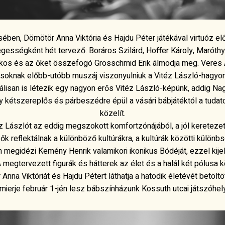
ben, Dömötör Anna Viktória és Hajdu Péter játékával virtuóz e
legességként hét tervező: Boráros Szilárd, Hoffer Károly, Maróthy
kos és az őket összefogó Grosschmid Erik álmodja meg. Veres 
osoknak előbb-utóbb muszáj viszonyulniuk a Vitéz László-hagy
isan is létezik egy nagyon erős Vitéz László-képünk, addig Nag
gy kétszereplős és párbeszédre épül a vásári bábjátéktól a tudat
közelít.
z Lászlót az eddig megszokott komfortzónájából, a jól keretezett
k reflektálnak a különböző kultúrákra, a kultúrák közötti külön
 megidézi Kemény Henrik valamikori ikonikus Bódéját, ezzel kijelö
 A megtervezett figurák és hátterek az élet és a halál két pólusa k
na Viktóriát és Hajdu Pétert láthatja a hatodik életévét betölt
mierje február 1-jén lesz bábszínházunk Kossuth utcai játszóhel