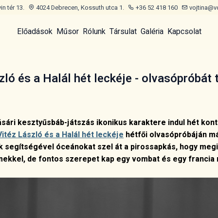
n tér 13.
4024 Debrecen, Kossuth utca 1.
+36 52 418 160
vojtina@v
Előadások
Műsor
Rólunk
Társulat
Galéria
Kapcsolat
zló és a Halál hét leckéje - olvasópróbát 
ásári kesztyűsbáb-játszás ikonikus karaktere indul hét kont
Vitéz László és a Halál hét leckéje
hétfői olvasópróbáján má
 segítségével óceánokat szel át a pirossapkás, hogy me
ekkel, de fontos szerepet kap egy vombat és egy francia 