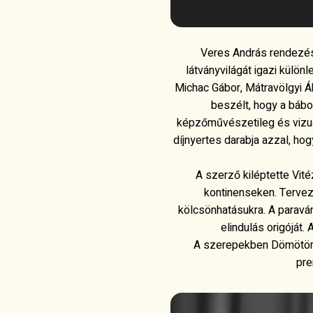
Veres András rendezésé
látványvilágát igazi külön
Michac Gábor, Mátravölgyi Á
beszélt, hogy a báb
képzőművészetileg és vizuál
díjnyertes darabja azzal, ho
A szerző kiléptette Vité
kontinenseken. Tervező
kölcsönhatásukra. A paraván
elindulás origóját.
A szerepekben Dömötör An
pre