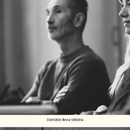
Dömötör Anna Viktória