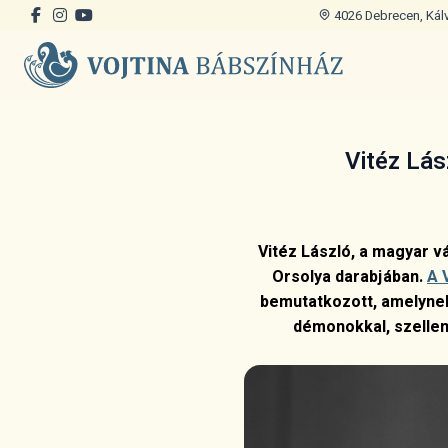
4026 Debrecen, Kálvi
Vitéz Lás
Vitéz László, a magyar v
Orsolya darabjában.
A 
bemutatkozott, amelynek
démonokkal, szellem