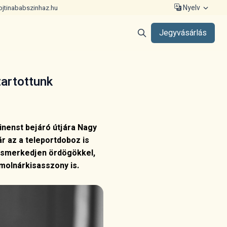
Nyelv
ojtinababszinhaz.hu
Jegyvásárlás
tartottunk
inenst bejáró útjára Nagy
r az a teleportdoboz is
gismerkedjen ördögökkel,
molnárkisasszony is.