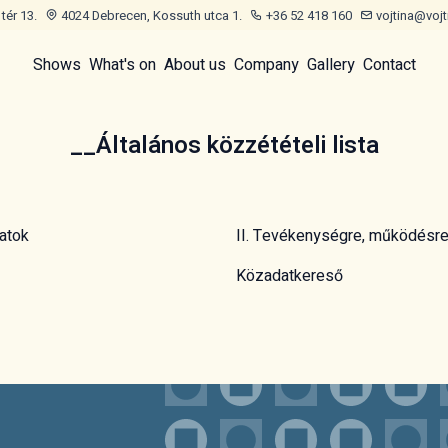
tér 13.
4024 Debrecen, Kossuth utca 1.
+36 52 418 160
vojtina@vojt
Shows
What's on
About us
Company
Gallery
Contact
__Általános közzétételi lista
datok
II. Tevékenységre, működésr
Közadatkereső