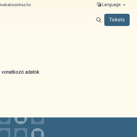
Language
inababszinhaz.hu
Tickets
e vonatkozó adatok