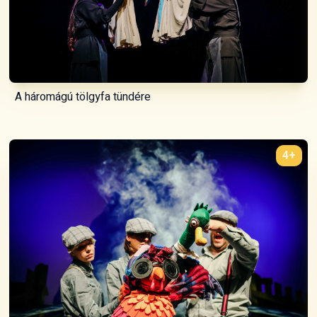
A háromágú tölgyfa tündére
4+