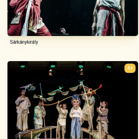
Sárkánykirály
4+