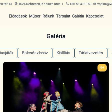
n tér 13.
4024 Debrecen, Kossuth utca 1.
+36 52 418 160
vojtina@v
Előadások
Műsor
Rólunk
Társulat
Galéria
Kapcsolat
Galéria
tusjáték
Bölcsőszínház
Kiállítás
Tárlatvezetés
4+