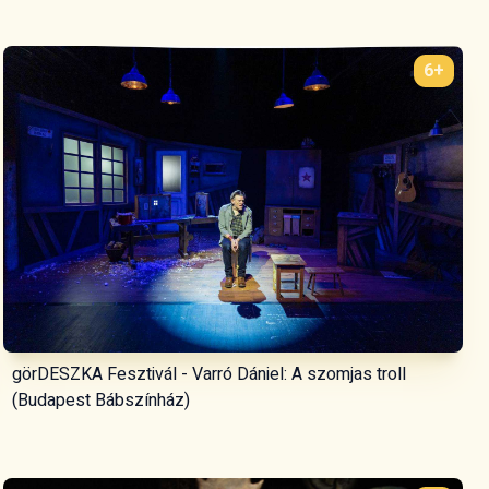
6+
görDESZKA Fesztivál - Varró Dániel: A szomjas troll
(Budapest Bábszínház)