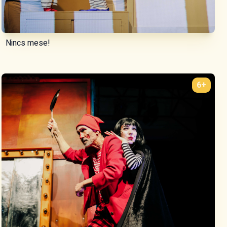
Nincs mese!
6+