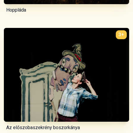
Hoppláda
3+
Az előszobaszekrény boszorkánya