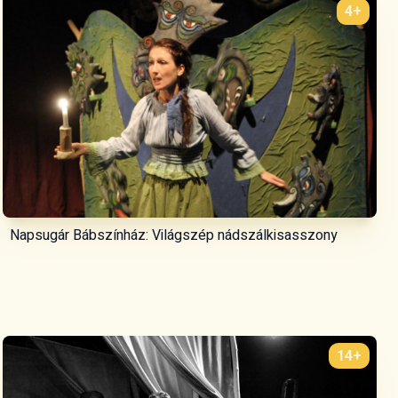
4+
Napsugár Bábszínház: Világszép nádszálkisasszony
14+