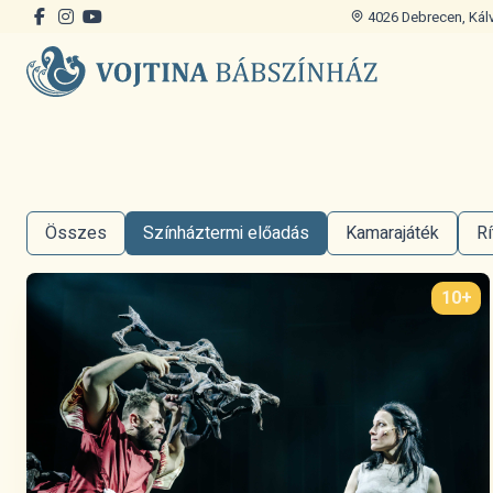
4026 Debrecen, Kálvi
Összes
Színháztermi előadás
Kamarajáték
Rí
10+