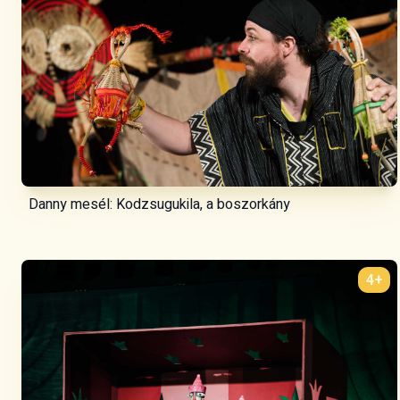
Danny mesél: Kodzsugukila, a boszorkány
4+