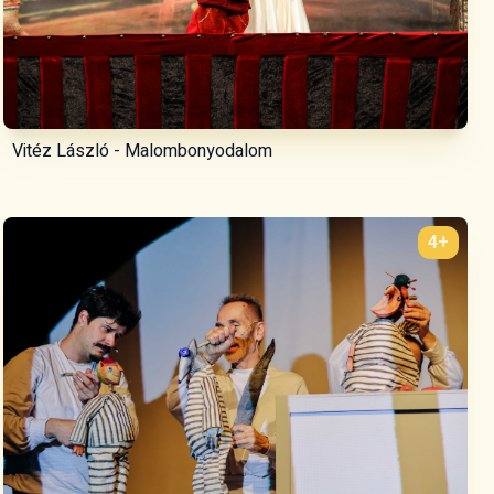
Vitéz László - Malombonyodalom
4+