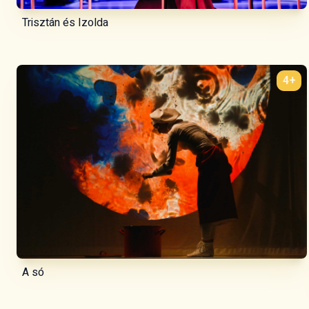
Trisztán és Izolda
4+
A só