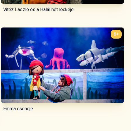
Vitéz László és a Halál hét leckéje
6+
Emma csöndje