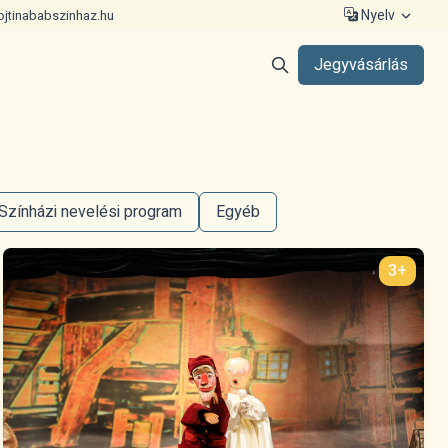
Nyelv
ojtinababszinhaz.hu
Jegyvásárlás
Színházi nevelési program
Egyéb
3+