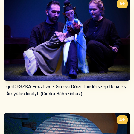
6+
görDESZKA Fesztivál - Gimesi Dóra: Tündérszép Ilona és
Árgyélus királyfi (Ciróka Bábszínház)
4+