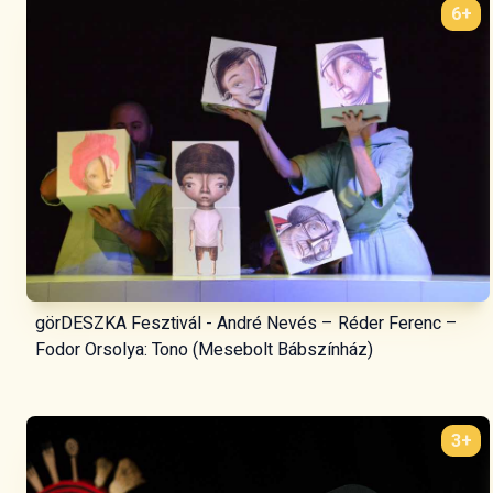
6+
görDESZKA Fesztivál - André Nevés – Réder Ferenc –
Fodor Orsolya: Tono (Mesebolt Bábszínház)
3+