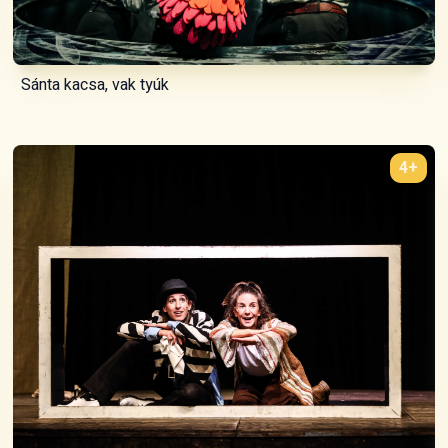
Sánta kacsa, vak tyúk
4+