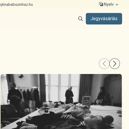
Nyelv
ojtinababszinhaz.hu
Jegyvásárlás