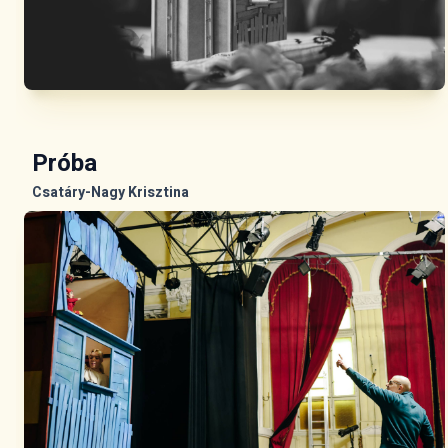
Próba
Csatáry-Nagy Krisztina