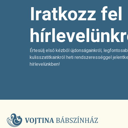
Iratkozz fel
hírlevelünkr
Értesülj első kézből újdonságainkról, legfontosab
kulisszatitkainkról heti rendszerességgel jelentk
hírlevelünkben!