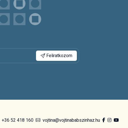
Feliratkozom
+36 52 418 160
vojtina@vojtinababszinhaz.hu