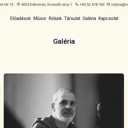
n tér 13.
4024 Debrecen, Kossuth utca 1.
+36 52 418 160
vojtina@v
Előadások
Műsor
Rólunk
Társulat
Galéria
Kapcsolat
Galéria