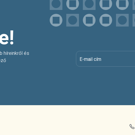
e!
b híreinkről és
E-mail cím
ező