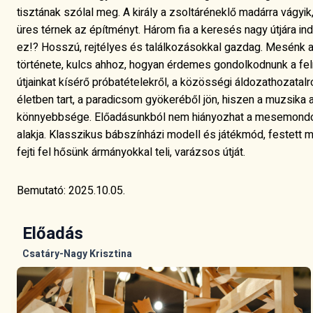
tisztának szólal meg. A király a zsoltáréneklő madárra vágyik,
üres térnek az építményt. Három fia a keresés nagy útjára ind
ez!? Hosszú, rejtélyes és találkozásokkal gazdag. Mesénk a l
története, kulcs ahhoz, hogyan érdemes gondolkodnunk a feln
útjainkat kísérő próbatételekről, a közösségi áldozathozatal
életben tart, a paradicsom gyökeréből jön, hiszen a muzsika a
könnyebbsége. Előadásunkból nem hiányozhat a mesemondó 
alakja. Klasszikus bábszínházi modell és játékmód, festett m
fejti fel hősünk ármányokkal teli, varázsos útját.
Bemutató: 2025.10.05.
Előadás
Csatáry-Nagy Krisztina