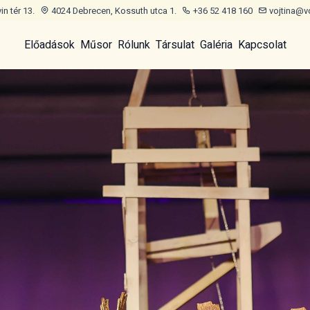
n tér 13.
4024 Debrecen, Kossuth utca 1.
+36 52 418 160
vojtina@v
Előadások
Műsor
Rólunk
Társulat
Galéria
Kapcsolat