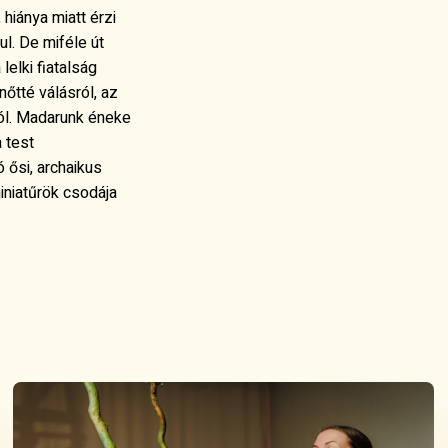
 hiánya miatt érzi
ul. De miféle út
elki fiatalság
őtté válásról, az
ról. Madarunk éneke
 test
ősi, archaikus
iniatűrök csodája