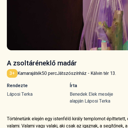
A zsoltáréneklő madár
Kamarajáték
50 perc
Játszószínház - Kálvin tér 13.
3+
Rendezte
Írta
Láposi Terka
Benedek Elek meséje
alapján Láposi Terka
Történetünk elején egy istenfélő király templomot építtetett, 
valami. Valami vagy valaki, aki csak az igaznak, a segítőnek, 