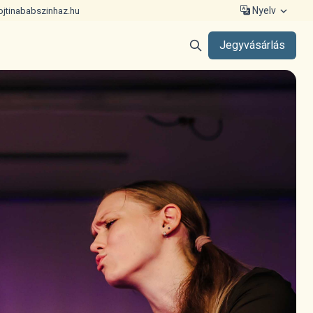
Nyelv
ojtinababszinhaz.hu
Jegyvásárlás