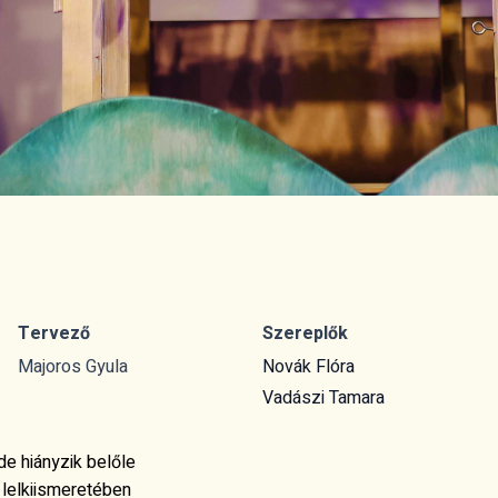
Tervező
Szereplők
Majoros Gyula
Novák Flóra
Vadászi Tamara
de hiányzik belőle
a lelkiismeretében