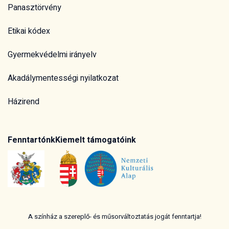
Fenntartónk
Kiemelt támogatóink
A színház a szereplő- és műsorváltoztatás jogát fenntartja!
2026 © Vojtina Bábszínház | Minden jog fenntartva!
Impresszum
Adatvédelem
Süti beállítások