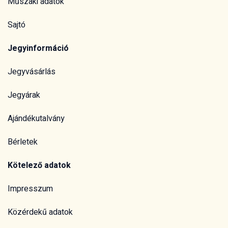
Ajándékutalvány
Bérletek
Kötelező adatok
Impresszum
Közérdekű adatok
Panasztörvény
Etikai kódex
Gyermekvédelmi irányelv
Akadálymentességi nyilatkozat
Házirend