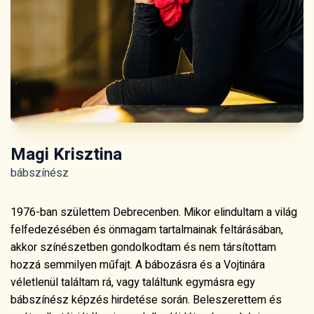
Magi Krisztina
bábszínész
1976-ban születtem Debrecenben. Mikor elindultam a világ
felfedezésében és önmagam tartalmainak feltárásában,
akkor színészetben gondolkodtam és nem társítottam
hozzá semmilyen műfajt. A bábozásra és a Vojtinára
véletlenül találtam rá, vagy találtunk egymásra egy
bábszínész képzés hirdetése során. Beleszerettem és
azóta alkotói, játékosi, gondolkodói létezésem bázisa a
bábszínház. Miért? Mert esszenciális színészet, melyben a
nézői fókusz elsősorban nem a színészen, hanem a
mozgatott bábon van. Melyben színész saját teste helyett
az animált tárgyra traszponálja azokat a jeleket, melyek
megteremtik a drámai alakot. A színész a báb által, a báb a
színész által létezik, együtt vagyunk egy egész, ezért a
bábjáték számomra a sohasem vagy egyedül élménye. A
rítusjátékok vezetőjeként fantasztikus megtapasztalnom