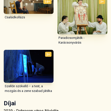
3+
Szellőn szökellő – a test, a
mozgás és a zene szabad játéka
Díjai
2019 - Debrecen város Nívódíja
Iratkozz fel