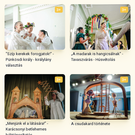
választás
3+
3+
„Menjünk el a látására!” -
A csudakard története
Karácsonyi betlehemes
bábtáncoltatás
3+
3+
A csúnya kislány
A zsoltáréneklő madár