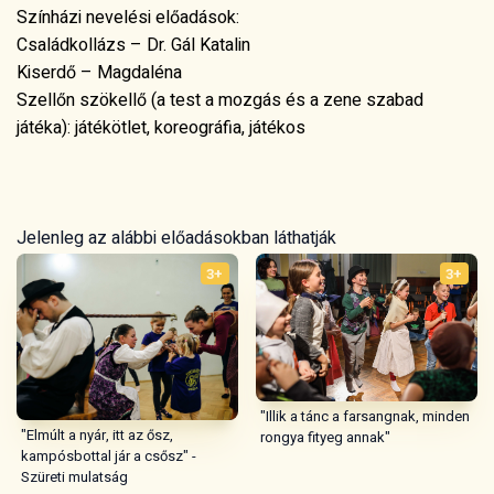
Jelenleg az alábbi előadásokban láthatják
3+
3+
"Illik a tánc a farsangnak, minden
"Elmúlt a nyár, itt az ősz,
rongya fityeg annak"
kampósbottal jár a csősz" -
Szüreti mulatság
3+
3+
„A madarak is hangicsálnak” -
"Szíp kerekek forogjatok!" -
Tavaszvárás - Húsvétolás
Pünkösdi király - királylány