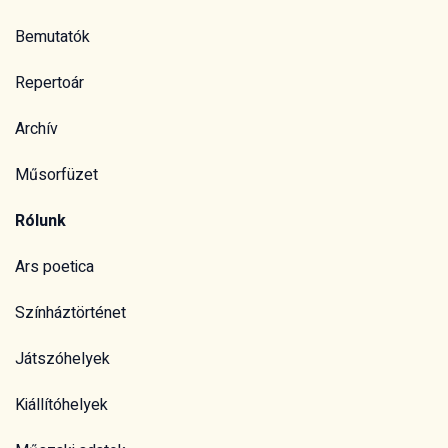
Rólunk
Ars poetica
Színháztörténet
Játszóhelyek
Kiállítóhelyek
Műszaki adatok
Sajtó
Jegyinformáció
Jegyvásárlás
Jegyárak