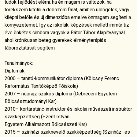
Diplomák:
2000 – tanító-kommunikátor diploma (Kölcsey Ferenc
Református Tanítóképző Főiskola)
2007 – néprajz szakos diploma (Debreceni Egyetem
Bölcsésztudományi Kar)
2010– kortárstánc-instruktor és iskolai művészeti instruktor
szakképzettség (Szent István
Egyetem Alkalmazott Bölcsészeti Kar)
2015 – színházi szaknevelő szakképzettség (Színház- és
Filmművészeti Egyetem)
2018 – bábszínész szak mester diploma (Marosvásárhelyi
Művészeti Egyetem)
2024 – coach szakirányú szakképzettség ((Debreceni
Egyetem Műszaki Kar)
Legfontosabb, legkedvesebb szerepeim:
Bábszínházi előadások: