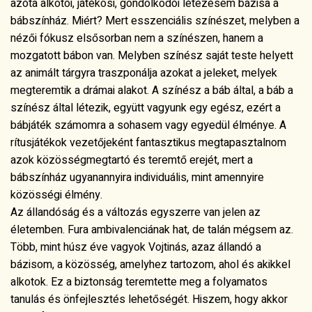
azok közösségmegtartó és teremtő erejét, mert a
bábszínház ugyanannyira individuális, mint amennyire
közösségi élmény.
Az állandóság és a változás egyszerre van jelen az
életemben. Fura ambivalenciának hat, de talán mégsem az.
Több, mint húsz éve vagyok Vojtinás, azaz állandó a
bázisom, a közösség, amelyhez tartozom, ahol és akikkel
alkotok. Ez a biztonság teremtette meg a folyamatos
tanulás és önfejlesztés lehetőségét. Hiszem, hogy akkor
tudok fejlődést elérni, ha én magam is változok, ha
törekszem kitolni a dobozom falát, amiben üldögélek, vagy
kilépni belőle és új dimenzióba emelve önmagam segíteni a
környezetemet. Így az iskolák, képzések mellett immár tíz
éve önkétes cimbora vagyok a Bátor Tábor Alapítványnál,
ahol krónikusan beteg gyerekek élményterápiás
táboroztatását segítem.
Tanulmányok: