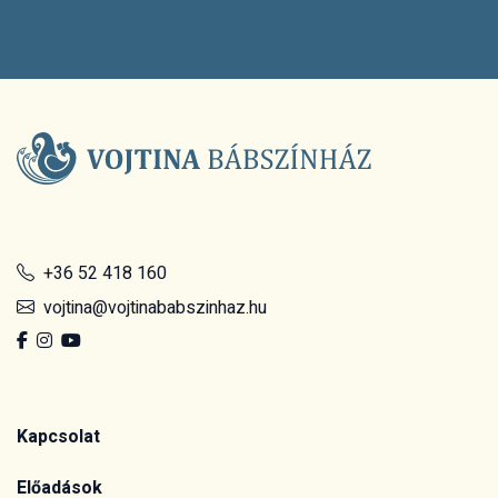
+36 52 418 160
vojtina@vojtinababszinhaz.hu
Kapcsolat
Előadások
Bemutatók
Repertoár
Archív
Műsorfüzet