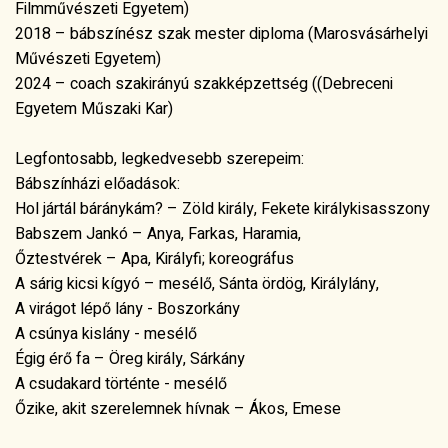
Hol jártál báránykám? – Zöld király, Fekete királykisasszony
Babszem Jankó – Anya, Farkas, Haramia,
Őztestvérek – Apa, Királyfi; koreográfus
A sárig kicsi kígyó – mesélő, Sánta ördög, Királylány,
A virágot lépő lány - Boszorkány
A csúnya kislány - mesélő
Égig érő fa – Öreg király, Sárkány
A csudakard történte - mesélő
Őzike, akit szerelemnek hívnak – Ákos, Emese
Színházi nevelési előadások:
Családkollázs – Dr. Gál Katalin
Kiserdő – Magdaléna
Szellőn szökellő (a test a mozgás és a zene szabad
játéka): játékötlet, koreográfia, játékos