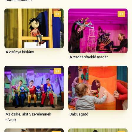
3+
Az őzike, akit Szerelemnek
Babusgató
hívnak
14+
3+
Családkollázs
Paradicsomjáték -
Karácsonyvárás