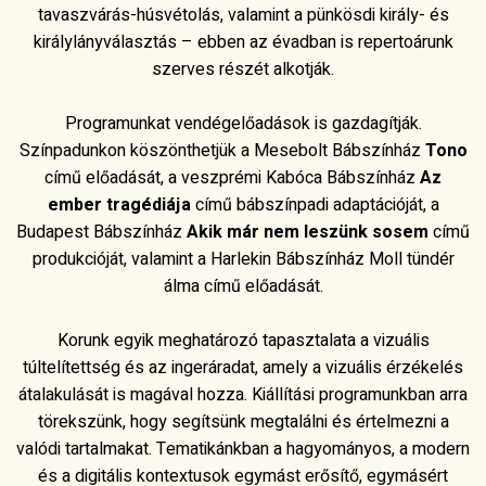
tavaszvárás-húsvétolás, valamint a pünkösdi király- és
királylányválasztás – ebben az évadban is repertoárunk
szerves részét alkotják.
Programunkat vendégelőadások is gazdagítják.
Színpadunkon köszönthetjük a Mesebolt Bábszínház
Tono
című előadását, a veszprémi Kabóca Bábszínház
Az
ember tragédiája
című bábszínpadi adaptációját, a
Budapest Bábszínház
Akik már nem leszünk sosem
című
produkcióját, valamint a Harlekin Bábszínház Moll tündér
álma című előadását.
Korunk egyik meghatározó tapasztalata a vizuális
túltelítettség és az ingeráradat, amely a vizuális érzékelés
átalakulását is magával hozza. Kiállítási programunkban arra
törekszünk, hogy segítsünk megtalálni és értelmezni a
valódi tartalmakat. Tematikánkban a hagyományos, a modern
és a digitális kontextusok egymást erősítő, egymásért