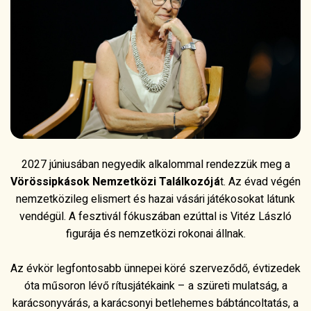
2027 júniusában negyedik alkalommal rendezzük meg a
Vörössipkások Nemzetközi Találkozójá
t. Az évad végén
nemzetközileg elismert és hazai vásári játékosokat látunk
vendégül. A fesztivál fókuszában ezúttal is Vitéz László
figurája és nemzetközi rokonai állnak.
Az évkör legfontosabb ünnepei köré szerveződő, évtizedek
óta műsoron lévő rítusjátékaink – a szüreti mulatság, a
karácsonyvárás, a karácsonyi betlehemes bábtáncoltatás, a