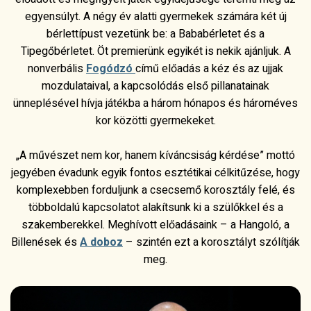
egyensúlyt. A négy év alatti gyermekek számára két új
bérlettípust vezetünk be: a
Bababérlet
et és a
Tipegőbérlet
et. Öt premierünk egyikét is nekik ajánljuk. A
nonverbális
Fogódzó
című előadás a kéz és az ujjak
mozdulataival, a kapcsolódás első pillanatainak
ünneplésével hívja játékba a három hónapos és hároméves
kor közötti gyermekeket.
„A művészet nem kor, hanem kíváncsiság kérdése” mottó
jegyében évadunk egyik fontos esztétikai célkitűzése, hogy
komplexebben forduljunk a csecsemő korosztály felé, és
többoldalú kapcsolatot alakítsunk ki a szülőkkel és a
szakemberekkel. Meghívott előadásaink – a
Hangoló
, a
Billenések
és
A doboz
– szintén ezt a korosztályt szólítják
meg.