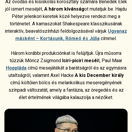
Az óvodás és kisiskolás korosztály számára Benedek Elek
jól ismert meséjét,
A három kívánság
ot mutatjuk be. Hajdu
Péter jelenkori keretek közé helyezve rendezi meg a
történetet. A kamaszokat Shakespeare klasszikusának
interaktív, beavatószínházi feldolgozásával várjuk
Ugyanaz
másként – Kortásunk, Rómeó és Júlia
címmel.
Három korábbi produkciónkat is felújítjuk. Újra műsorra
tűzzük Móricz Zsigmond
Iciri-piciri meséi
t, Paul Maar
Hoppláda
című mesejátékát a barátságról és az egymásra
utaltságról, valamint Axel Hacke
A kis December király
című költőien bölcs és melankolikus meseregényének
színpadi változatát, amely a fantázia, az öregedés és az
élet értelmének világába kalauzolja a nézőket.