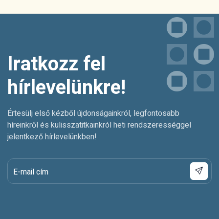
Iratkozz fel
hírlevelünkre!
Értesülj első kézből újdonságainkról, legfontosabb
híreinkről és kulisszatitkainkról heti rendszerességgel
jelentkező hírlevelünkben!
E-mail cím