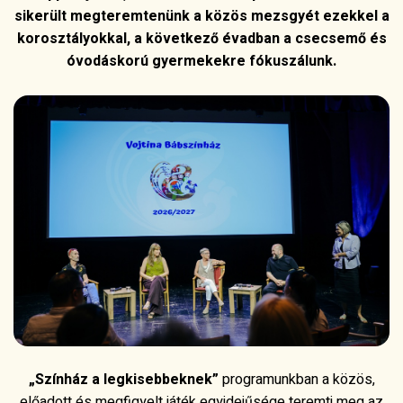
sikerült megteremtenünk a közös mezsgyét ezekkel a
korosztályokkal, a következő évadban a csecsemő és
óvodáskorú gyermekekre fókuszálunk.
„Színház a legkisebbeknek”
programunkban a közös,
előadott és megfigyelt játék egyidejűsége teremti meg az