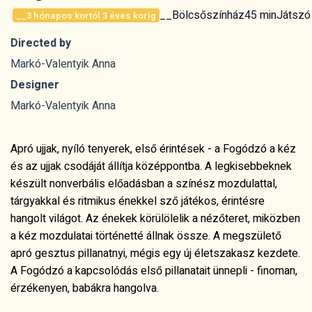
__Bölcsőszínház
45 min
Játszós
__3 hónapos kortól 3 éves korig
Directed by
Markó-Valentyik Anna
Designer
Markó-Valentyik Anna
Apró ujjak, nyíló tenyerek, első érintések - a Fogódzó a kéz
és az ujjak csodáját állítja középpontba. A legkisebbeknek
készült nonverbális előadásban a színész mozdulattal,
tárgyakkal és ritmikus énekkel sző játékos, érintésre
hangolt világot. Az énekek körülölelik a nézőteret, miközben
a kéz mozdulatai történetté állnak össze. A megszülető
apró gesztus pillanatnyi, mégis egy új életszakasz kezdete.
A Fogódzó a kapcsolódás első pillanatait ünnepli - finoman,
érzékenyen, babákra hangolva.