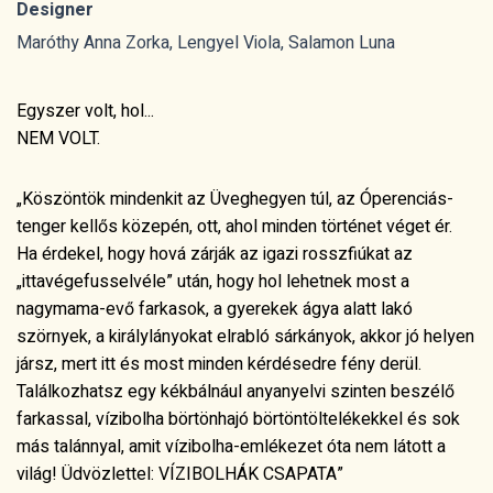
Designer
Maróthy Anna Zorka, Lengyel Viola, Salamon Luna
Egyszer volt, hol...
NEM VOLT.
„Köszöntök mindenkit az Üveghegyen túl, az Óperenciás-
tenger kellős közepén, ott, ahol minden történet véget ér.
Ha érdekel, hogy hová zárják az igazi rosszfiúkat az
„ittavégefusselvéle” után, hogy hol lehetnek most a
nagymama-evő farkasok, a gyerekek ágya alatt lakó
szörnyek, a királylányokat elrabló sárkányok, akkor jó helyen
jársz, mert itt és most minden kérdésedre fény derül.
Találkozhatsz egy kékbálnául anyanyelvi szinten beszélő
farkassal, vízibolha börtönhajó börtöntöltelékekkel és sok
más talánnyal, amit vízibolha-emlékezet óta nem látott a
világ! Üdvözlettel: VÍZIBOLHÁK CSAPATA”