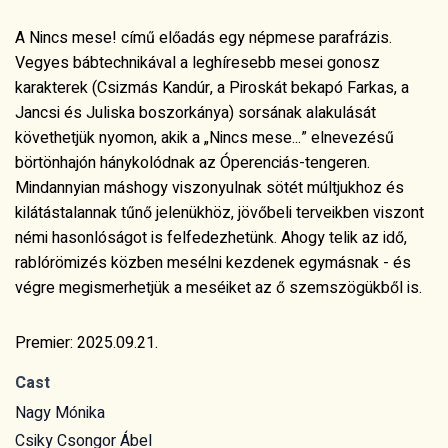
A Nincs mese! című előadás egy népmese parafrázis.
Vegyes bábtechnikával a leghíresebb mesei gonosz
karakterek (Csizmás Kandúr, a Piroskát bekapó Farkas, a
Jancsi és Juliska boszorkánya) sorsának alakulását
követhetjük nyomon, akik a „Nincs mese...” elnevezésű
börtönhajón hánykolódnak az Óperenciás-tengeren.
Mindannyian máshogy viszonyulnak sötét múltjukhoz és
kilátástalannak tűnő jelenükhöz, jövőbeli terveikben viszont
némi hasonlóságot is felfedezhetünk. Ahogy telik az idő,
rablórömizés közben mesélni kezdenek egymásnak - és
végre megismerhetjük a meséiket az ő szemszögükből is.
Premier: 2025.09.21.
Cast
Nagy Mónika
Csiky Csongor Ábel