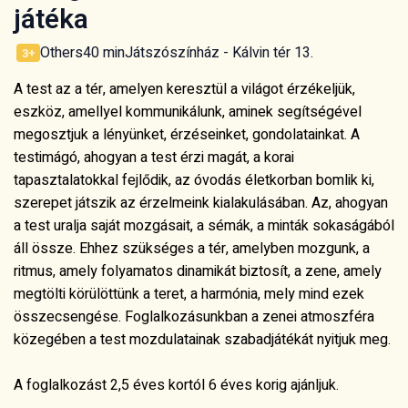
játéka
Others
40 min
Játszószínház - Kálvin tér 13.
3+
A test az a tér, amelyen keresztül a világot érzékeljük,
eszköz, amellyel kommunikálunk, aminek segítségével
megosztjuk a lényünket, érzéseinket, gondolatainkat. A
testimágó, ahogyan a test érzi magát, a korai
tapasztalatokkal fejlődik, az óvodás életkorban bomlik ki,
szerepet játszik az érzelmeink kialakulásában. Az, ahogyan
a test uralja saját mozgásait, a sémák, a minták sokaságából
áll össze. Ehhez szükséges a tér, amelyben mozgunk, a
ritmus, amely folyamatos dinamikát biztosít, a zene, amely
megtölti körülöttünk a teret, a harmónia, mely mind ezek
összecsengése. Foglalkozásunkban a zenei atmoszféra
közegében a test mozdulatainak szabadjátékát nyitjuk meg.
A foglalkozást 2,5 éves kortól 6 éves korig ajánljuk.