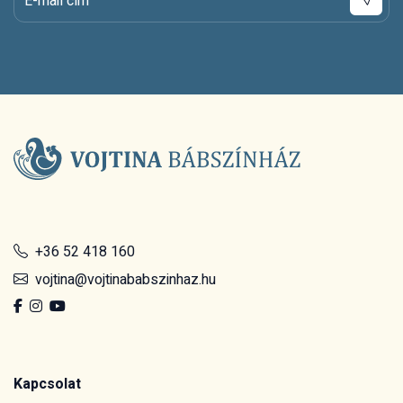
E-mail cím
+36 52 418 160
vojtina@vojtinababszinhaz.hu
Kapcsolat