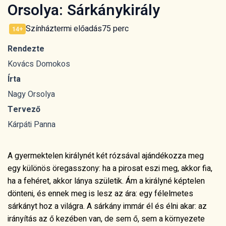
Orsolya: Sárkánykirály
Színháztermi előadás
75 perc
14+
Rendezte
Kovács Domokos
Írta
Nagy Orsolya
Tervező
Kárpáti Panna
A gyermektelen királynét két rózsával ajándékozza meg
egy különös öregasszony: ha a pirosat eszi meg, akkor fia,
ha a fehéret, akkor lánya születik. Ám a királyné képtelen
dönteni, és ennek meg is lesz az ára: egy félelmetes
sárkányt hoz a világra. A sárkány immár él és élni akar: az
irányítás az ő kezében van, de sem ő, sem a környezete