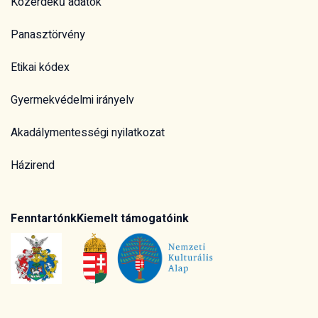
Közérdekű adatok
Panasztörvény
Etikai kódex
Gyermekvédelmi irányelv
Akadálymentességi nyilatkozat
Házirend
Fenntartónk
Kiemelt támogatóink