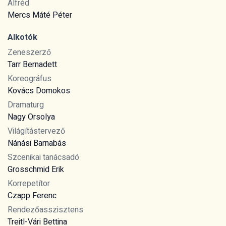
Alfréd
Mercs Máté Péter
Alkotók
Zeneszerző
Tarr Bernadett
Koreográfus
Kovács Domokos
Dramaturg
Nagy Orsolya
Világítástervező
Nánási Barnabás
Szcenikai tanácsadó
Grosschmid Erik
Korrepetítor
Czapp Ferenc
Rendezőasszisztens
Treitl-Vári Bettina