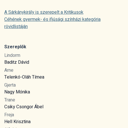
A Sárkánykirály is szerepelt a Kritikusok
Céhének gyermek- és ifjúsági színházi kategória
rövidlistáján
Szereplők
Lindorm
Baditz Dávid
Arne
Telenkó-Oláh Tímea
Gjerta
Nagy Mónika
Trane
Csiky Csongor Ábel
Freja
Hell Krisztina