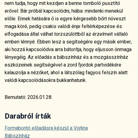
nem tudja, hogy mit kezdjen a benne tomboló pusztító
erővel. Bár próbál kapcsolódni, hiába: mindenki menekül
előle. Ennek hatására ő is egyre kérgesebb bőrt növeszt
maga köré, pedig csakis valódi énje feltérképezése és
elfogadása által válhat torzszülöttből az érzelmeit vállaló
emberi lénnyé. Ebben lesz a segítségére egy másik ember,
aki hozzá kapcsolódva arra bátorítja, hogy eljusson önmaga
lényegéig. Az előadás a bábszínház és a mozgásszínház
eszközeinek segítségével a zord fjordok partvidékére
kalauzolja a nézőket, ahol a látszólag fagyos felszín alatt
valódi kapcsolódásokra bukkanhatunk.
Bemutató: 2026.01.28.
Darabról írták
Formabontó előadásra készül a Vojtina
Bábszínház