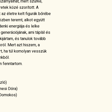
zárnyalhat, mert szürke,
etek közé szorított. A
 az életre kelt figurák bőrébe
zben teremt, alkot együtt
enki energiája és lelke
ő generációjának, ami táplál és
kijártam, és tanulok tovább
ról. Mert azt hiszem, a
rt, ha túl komolyan vesszük
nkből.
 fenntartom.
zló)
mesi Dóra)
s Domokos)