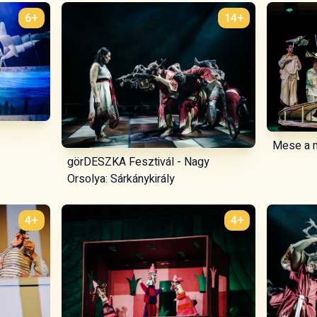
6+
14+
Mese a 
görDESZKA Fesztivál - Nagy
Orsolya: Sárkánykirály
4+
4+