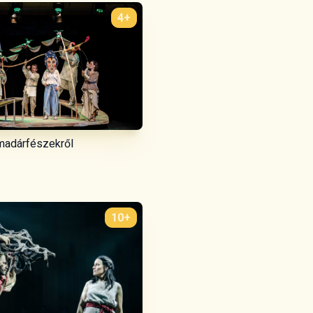
4+
madárfészekről
10+