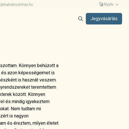
Nyelv
ojtinababszinhaz.hu
Jegyvásárlás
tszottam. Könnyen behúzott a
itt és azon képességeimet is
észként is hasznát veszem.
nyrendszereket teremtettem
terek között. Könnyen
vel és mindig igyekeztem
usokat. Nem tudtam mi
azért is nagyon
m és éreztem, milyen életet