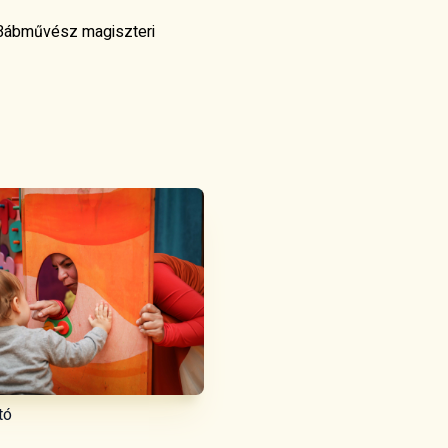
Bábművész magiszteri
tó