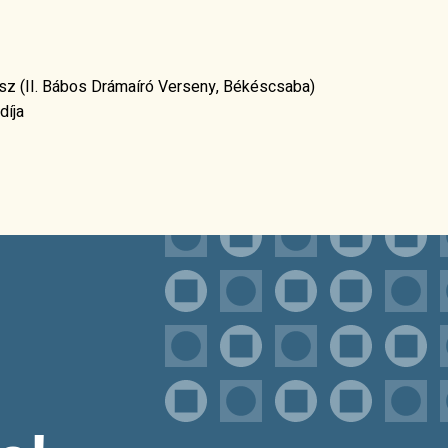
z (II. Bábos Drámaíró Verseny, Békéscsaba)
díja