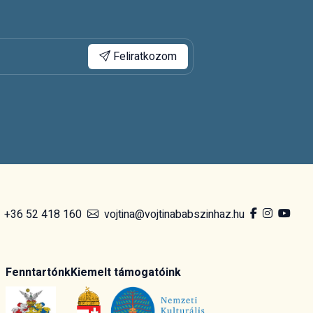
Feliratkozom
+36 52 418 160
vojtina@vojtinababszinhaz.hu
Fenntartónk
Kiemelt támogatóink