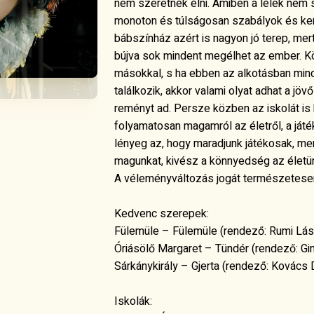
nem szeretnék élni. Amiben a lélek nem s
monoton és túlságosan szabályok és ker
bábszínház azért is nagyon jó terep, mert
bújva sok mindent megélhet az ember. Kö
másokkal, s ha ebben az alkotásban mind
találkozik, akkor valami olyat adhat a jöv
reményt ad. Persze közben az iskolát is 
folyamatosan magamról az életről, a játék
lényeg az, hogy maradjunk játékosak, me
magunkat, kivész a könnyedség az életü
A véleményváltozás jogát természetesen
Kedvenc szerepek:
Fülemüle – Fülemüle (rendező: Rumi Lás
Óriásölő Margaret – Tündér (rendező: Gi
Sárkánykirály – Gjerta (rendező: Kovác
Iskolák: