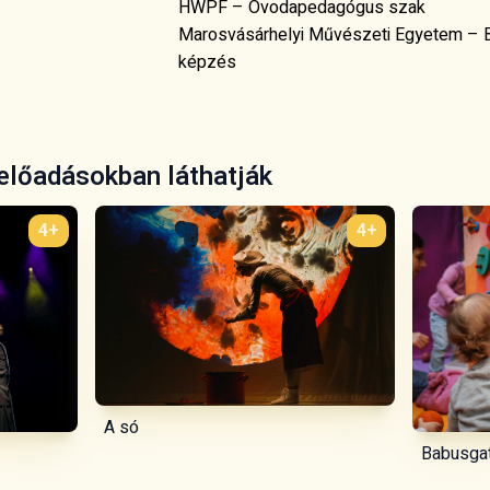
HWPF – Óvodapedagógus szak
Marosvásárhelyi Művészeti Egyetem – 
képzés
 előadásokban láthatják
4+
4+
A só
Babusga