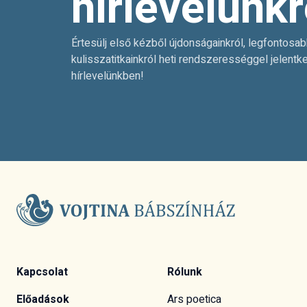
hírlevelünkr
Értesülj első kézből újdonságainkról, legfontosab
kulisszatitkainkról heti rendszerességgel jelentk
hírlevelünkben!
Kapcsolat
Rólunk
Előadások
Ars poetica