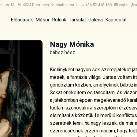
n tér 13.
4024 Debrecen, Kossuth utca 1.
+36 52 418 160
vojtina@v
Előadások
Műsor
Rólunk
Társulat
Galéria
Kapcsolat
Nagy Mónika
bábszínész
Kislányként nagyon sok szerepjátékot já
mesék, a fantázia világa. Jártas voltam 
gondoztam közben, amelyeknek bábszín
Sokat énekeltem és táncoltam, és viszo
a játékomban éppen megelevenedő karak
tudtam azonosulni a szereplőim érzései
elsimítani a közöttük felmerülő konflikt
szeretnék lenni, ha nagy leszek, de már 
szerencsésnek érzem magam, hogy tudta