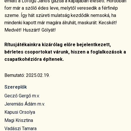
emiatt a Lófogú János gazda a kapájában elesett. Hordóban
forr már a sz
őlő
édes leve, melyt
ől veresedik a f
érfinép
szeme. Így hát szüreti mulatság kezd
ődik nemsok
á, ha
mindenki kapott már magára álruhát, maskurát: Kecskét!
Medvét! Huszárt! Gólyát!
Rítusjátékainkra kizárólag el
őre bejelentkezett,
b
érletes csoportokat várunk, hiszen a foglalkozások a
csapatkohézióra építenek.
Bemutató: 2025.02.19.
Szereplők
Gecző Gergő m.v.
Jeremiás Ádám m.v.
Kapusi Orsolya
Magi Krisztina
Vadászi Tamara