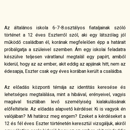
Az általános iskola 6-7-8.osztályos fiataljainak szóló
történet a 12 éves Eszterről szól, aki egy látszólag jól
működő családban él, korának megfelelően épp a határait
próbálgatja a szüleivel szemben. Ám egy iskolai feladatra
készülve teljesen váratlanul megtalál egy papírt, amiből
kiderül, hogy az az ember, akit eddig az apjának hitt, nem az
édesapja, Eszter csak egy éves korában került a családba.
Az előadás központi témája az identitás keresése és
lehetséges megtalálása, mint a hibáival, erényeivel, vagyis
magával tisztában levő személyiség kialakulásának
előfeltétele. Az előadás alapvető kérdései: Ki is vagyok én
valójában? Mi határoz meg engem? Ezeket a kérdéseket a
12 és fél éves Eszter történetén keresztül vizsgáljuk, akiről