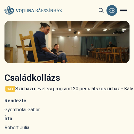
Családkollázs
Színházi nevelési program
120 perc
Játszószínház - Kálvi
14+
Rendezte
Gyombolai Gábor
Írta
Róbert Júlia