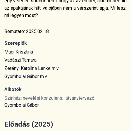
egy véletlen során kiderül, hogy az az ember, akit mindeddig
az apukájának hitt, valójában nem a vérszerinti apja. Mi lesz,
mi legyen most?
Bemutató: 2025.02.18.
Szereplők
Magi Krisztina
Vadászi Tamara
Zétényi Karolina Lenke m.v.
Gyombolai Gábor m.v.
Alkotók
Színházi nevelési konzulens, látványtervező:
Gyombolai Gábor
Előadás (2025)