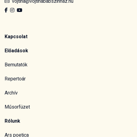
vojtina@vojtinababszinhaz.hu
Kapcsolat
Előadások
Bemutatók
Repertoár
Archív
Műsorfüzet
Rólunk
Ars poetica