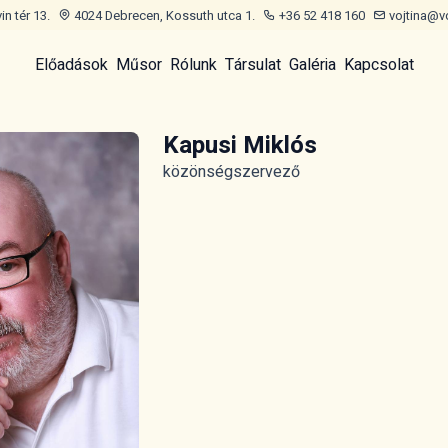
n tér 13.
4024 Debrecen, Kossuth utca 1.
+36 52 418 160
vojtina@v
Előadások
Műsor
Rólunk
Társulat
Galéria
Kapcsolat
Kapusi Miklós
közönségszervező