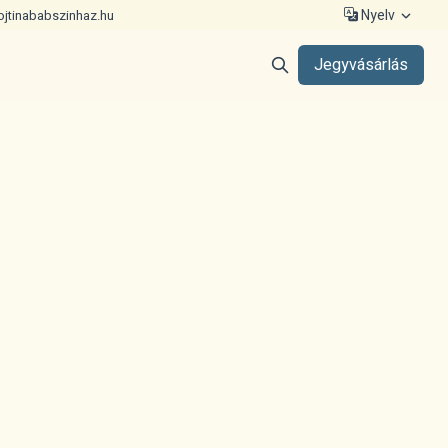
Nyelv
ojtinababszinhaz.hu
Jegyvásárlás