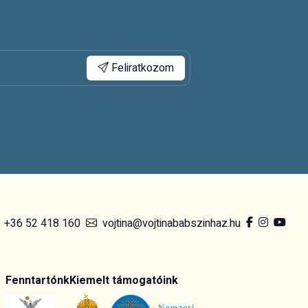
Feliratkozom
+36 52 418 160
vojtina@vojtinababszinhaz.hu
Fenntartónk
Kiemelt támogatóink