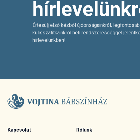
hírlevelünkr
Értesülj első kézből újdonságainkról, legfontosab
kulisszatitkainkról heti rendszerességgel jelentk
hírlevelünkben!
Kapcsolat
Rólunk