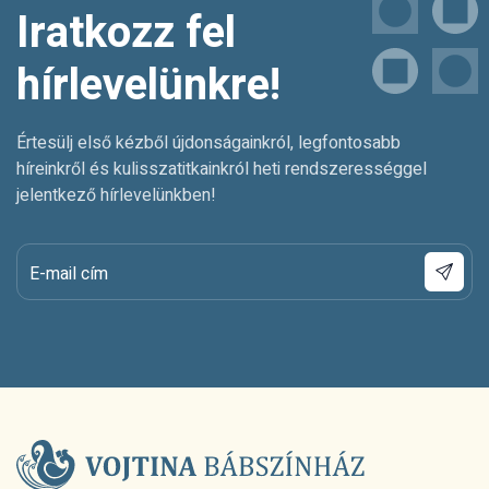
Iratkozz fel
hírlevelünkre!
Értesülj első kézből újdonságainkról, legfontosabb
híreinkről és kulisszatitkainkról heti rendszerességgel
jelentkező hírlevelünkben!
E-mail cím