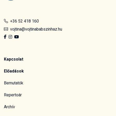
+36 52 418 160
vojtina@vojtinababszinhaz.hu
Kapcsolat
Előadások
Bemutatók
Repertoár
Archív