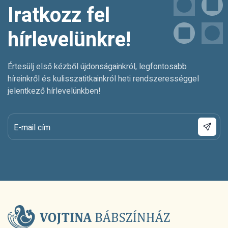
Iratkozz fel
hírlevelünkre!
Értesülj első kézből újdonságainkról, legfontosabb
híreinkről és kulisszatitkainkról heti rendszerességgel
jelentkező hírlevelünkben!
E-mail cím