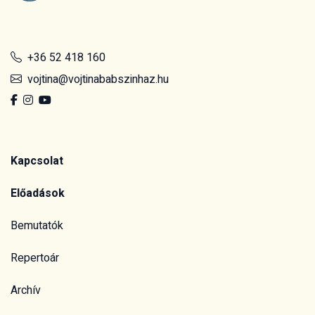
+36 52 418 160
vojtina@vojtinababszinhaz.hu
Kapcsolat
Előadások
Bemutatók
Repertoár
Archív