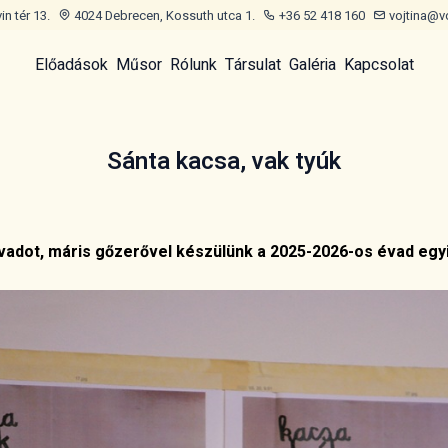
n tér 13.
4024 Debrecen, Kossuth utca 1.
+36 52 418 160
vojtina@v
Előadások
Műsor
Rólunk
Társulat
Galéria
Kapcsolat
Sánta kacsa, vak tyúk
 évadot, máris gőzerővel készülünk a 2025-2026-os évad egyi