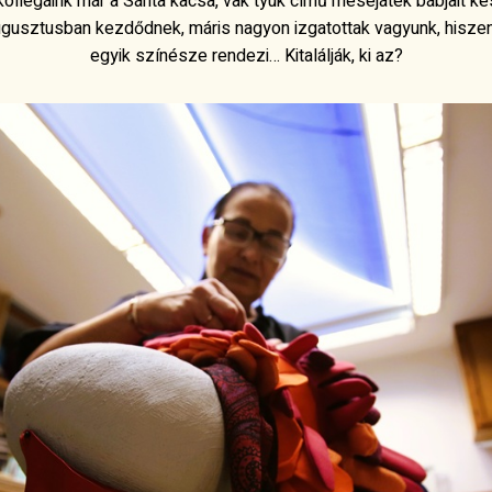
légáink már a Sánta kacsa, vak tyúk című mesejáték bábjait kés
augusztusban kezdődnek, máris nagyon izgatottak vagyunk, hisz
egyik színésze rendezi… Kitalálják, ki az?