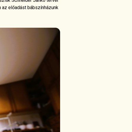
zítik Schneider Jankó tervei
en az előadást bábszínházunk