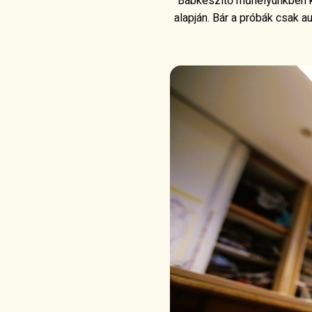
Bábkészítő műhelyünkben kol
alapján. Bár a próbák csak 