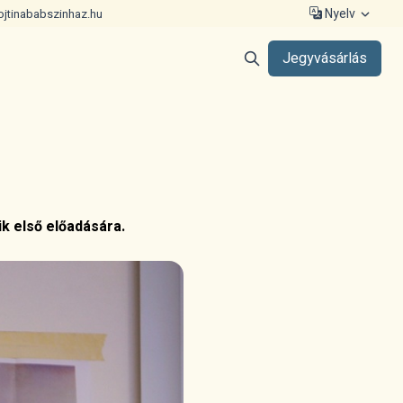
Nyelv
ojtinababszinhaz.hu
Jegyvásárlás
k első előadására.