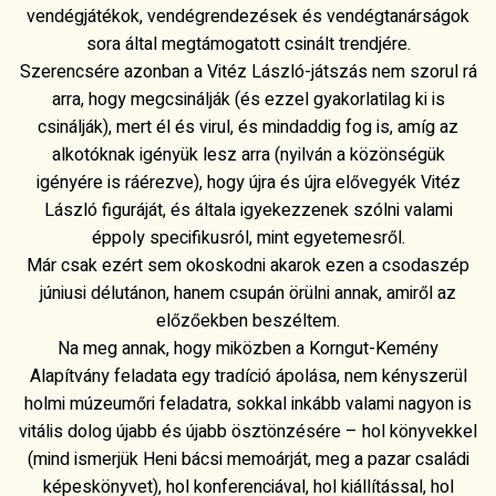
vendégjátékok, vendégrendezések és vendégtanárságok
sora által megtámogatott csinált trendjére.
Szerencsére azonban a Vitéz László-játszás nem szorul rá
arra, hogy megcsinálják (és ezzel gyakorlatilag ki is
csinálják), mert él és virul, és mindaddig fog is, amíg az
alkotóknak igényük lesz arra (nyilván a közönségük
igényére is ráérezve), hogy újra és újra elővegyék Vitéz
László figuráját, és általa igyekezzenek szólni valami
éppoly specifikusról, mint egyetemesről.
Már csak ezért sem okoskodni akarok ezen a csodaszép
júniusi délutánon, hanem csupán örülni annak, amiről az
előzőekben beszéltem.
Na meg annak, hogy miközben a Korngut-Kemény
Alapítvány feladata egy tradíció ápolása, nem kényszerül
holmi múzeumőri feladatra, sokkal inkább valami nagyon is
vitális dolog újabb és újabb ösztönzésére – hol könyvekkel
(mind ismerjük Heni bácsi memoárját, meg a pazar családi
képeskönyvet), hol konferenciával, hol kiállítással, hol