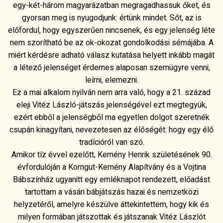
egy-két-három magyarázatban megragadhassuk őket, és
gyorsan meg is nyugodjunk: értünk mindet. Sőt, az is
előfordul, hogy egyszerűen nincsenek, és egy jelenség léte
nem szorítható be az ok-okozat gondolkodási sémájába. A
miért kérdésre adható válasz kutatása helyett inkább magát
a létező jelenséget érdemes alaposan szemügyre venni,
leírni, elemezni.
Ez a mai alkalom nyilván nem arra való, hogy a 21. század
eleji Vitéz László-játszás jelenségével ezt megtegyük,
ezért ebből a jelenségből ma egyetlen dolgot szeretnék
csupán kinagyítani, nevezetesen az élőségét: hogy egy élő
tradícióról van szó.
Amikor tíz évvel ezelőtt, Kemény Henrik születésének 90.
évfordulóján a Korngut-Kemény Alapítvány és a Vojtina
Bábszínház ugyanitt egy emléknapot rendezett, előadást
tartottam a vásári bábjátszás hazai és nemzetközi
helyzetéről, amelyre készülve áttekintettem, hogy kik és
milyen formában játszottak és játszanak Vitéz Lászlót