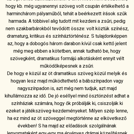
hogy kb. még ugyanennyi szöveg volt csupán értékelhető a
harminchárom pályaműből, tehát a beérkezett írások szűk
harmada. A többivel alig tudott mit kezdeni a zsűri, pedig
nem szakbarbárokból tevődött össze: volt köztük színész,
dramaturg, kritikus és színháztörténész. S tulajdonképpen
az, hogy a dobogós három darabon kívül csak kettő jelent
még meg ebben a kötetben, annak tudható be, hogy
szövegként, dramatikus formájú alkotásként ennyit vélt
működőképesnek a zsűri.
De hogy e közül az öt dramatikus szöveg közül melyik és
hogyan lesz majd működtethető a bábszínpadon vagy
nagyszínpadon is, azt még nem tudjuk, azt majd
kihullámozza az idő. De jó eséllyel mind ösztönzést adhat a
színháziak számára, hogy ők próbálják ki, csiszolják ki
ezeket a játékszöveg-kezdeményeket. Milyen szép lenne,
ha ez mind az öt szöveggel megtörténne az elkövetkező
években! S ha majd az előadások szolgálnának
lenyomataként egy-egy ma érvényes drámai közelítésnek