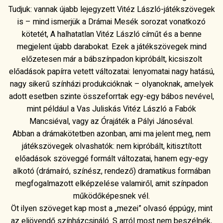
Tudjuk: vannak újabb lejegyzett Vitéz László-játékszövegek
is – mind ismerjük a Drámai Mesék sorozat vonatkozó
kötetét, A halhatatlan Vitéz László címűt és a benne
megjelent újabb darabokat. Ezek a játékszövegek mind
előzetesen már a bábszínpadon kipróbált, kicsiszolt
előadások papírra vetett változatai: lenyomatai nagy hatású,
nagy sikerű színházi produkcióknak – olyanoknak, amelyek
adott esetben szinte összeforrtak egy-egy bábos nevével,
mint például a Vas Juliskás Vitéz László a Fabók
Mancsiéval, vagy az Órajáték a Pályi Jánoséval.
Abban a drámakötetben azonban, ami ma jelent meg, nem
játékszövegek olvashatók: nem kipróbált, kitisztított
előadások szöveggé formált változatai, hanem egy-egy
alkotó (drámaíró, színész, rendező) dramatikus formában
megfogalmazott elképzelése valamiről, amit színpadon
működőképesnek vél.
Öt ilyen szöveget kap most a „mezei” olvasó éppúgy, mint
az eljövendő színházcsináló. S arról most nem beszélnék,