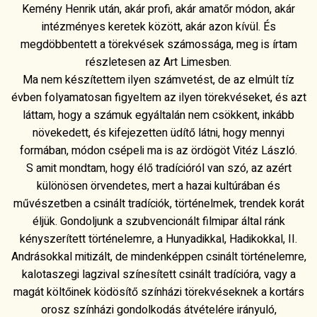
Kemény Henrik után, akár profi, akár amatőr módon, akár
intézményes keretek között, akár azon kívül. És
megdöbbentett a törekvések számossága, meg is írtam
részletesen az Art Limesben.
Ma nem készítettem ilyen számvetést, de az elmúlt tíz
évben folyamatosan figyeltem az ilyen törekvéseket, és azt
láttam, hogy a számuk egyáltalán nem csökkent, inkább
növekedett, és kifejezetten üdítő látni, hogy mennyi
formában, módon csépeli ma is az ördögöt Vitéz László.
S amit mondtam, hogy élő tradícióról van szó, az azért
különösen örvendetes, mert a hazai kultúrában és
művészetben a csinált tradíciók, történelmek, trendek korát
éljük. Gondoljunk a szubvencionált filmipar által ránk
kényszerített történelemre, a Hunyadikkal, Hadikokkal, II.
Andrásokkal mitizált, de mindenképpen csinált történelemre,
kalotaszegi lagzival színesített csinált tradícióra, vagy a
magát költőinek ködösítő színházi törekvéseknek a kortárs
orosz színházi gondolkodás átvételére irányuló,