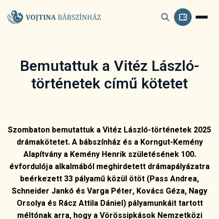
Bemutattuk a Vitéz László-
történetek című kötetet
Szombaton bemutattuk a Vitéz László-történetek 2025
drámakötetet. A bábszínház és a Korngut-Kemény
Alapítvány a Kemény Henrik születésének 100.
évfordulója alkalmából meghirdetett drámapályázatra
beérkezett 33 pályamű közül ötöt (Pass Andrea,
Schneider Jankó és Varga Péter, Kovács Géza, Nagy
Orsolya és Rácz Attila Dániel) pályamunkáit tartott
méltónak arra, hogy a Vörössipkások Nemzetközi