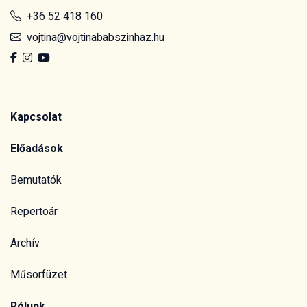
+36 52 418 160
vojtina@vojtinababszinhaz.hu
Kapcsolat
Előadások
Bemutatók
Repertoár
Archív
Műsorfüzet
Rólunk