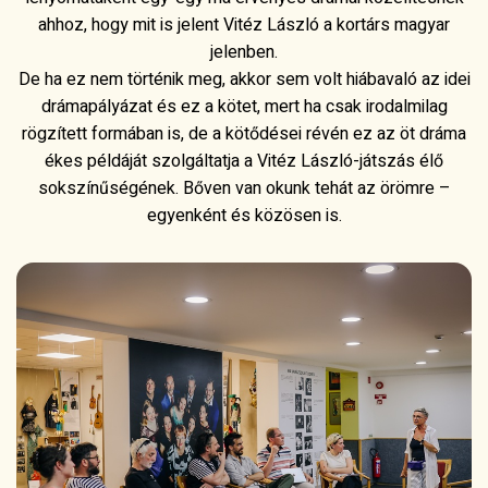
ahhoz, hogy mit is jelent Vitéz László a kortárs magyar
jelenben.
De ha ez nem történik meg, akkor sem volt hiábavaló az idei
drámapályázat és ez a kötet, mert ha csak irodalmilag
rögzített formában is, de a kötődései révén ez az öt dráma
ékes példáját szolgáltatja a Vitéz László-játszás élő
sokszínűségének. Bőven van okunk tehát az örömre –
egyenként és közösen is.