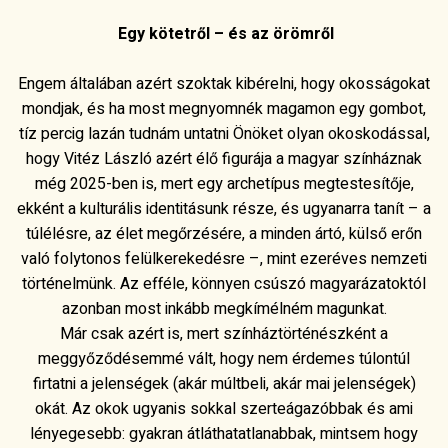
Egy kötetről – és az örömről
Engem általában azért szoktak kibérelni, hogy okosságokat
mondjak, és ha most megnyomnék magamon egy gombot,
tíz percig lazán tudnám untatni Önöket olyan okoskodással,
hogy Vitéz László azért élő figurája a magyar színháznak
még 2025-ben is, mert egy archetípus megtestesítője,
ekként a kulturális identitásunk része, és ugyanarra tanít – a
túlélésre, az élet megőrzésére, a minden ártó, külső erőn
való folytonos felülkerekedésre –, mint ezeréves nemzeti
történelmünk. Az efféle, könnyen csúszó magyarázatoktól
azonban most inkább megkímélném magunkat.
Már csak azért is, mert színháztörténészként a
meggyőződésemmé vált, hogy nem érdemes túlontúl
firtatni a jelenségek (akár múltbeli, akár mai jelenségek)
okát. Az okok ugyanis sokkal szerteágazóbbak és ami
lényegesebb: gyakran átláthatatlanabbak, mintsem hogy