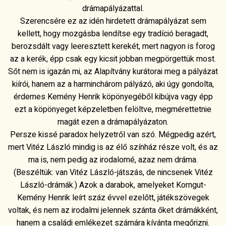
drámapályázattal.
Szerencsére ez az idén hirdetett drámapályázat sem
kellett, hogy mozgásba lendítse egy tradíció beragadt,
berozsdált vagy leeresztett kerekét, mert nagyon is forog
az a kerék, épp csak egy kicsit jobban megpörgettük most.
Sőt nem is igazán mi, az Alapítvány kurátorai meg a pályázat
kiírói, hanem az a harminchárom pályázó, aki úgy gondolta,
érdemes Kemény Henrik köpönyegéből kibújva vagy épp
ezt a köpönyeget képzeletben felöltve, megmérettetnie
magát ezen a drámapályázaton.
Persze kissé paradox helyzetről van szó. Mégpedig azért,
mert Vitéz László mindig is az élő színház része volt, és az
ma is, nem pedig az irodalomé, azaz nem dráma.
(Beszéltük: van Vitéz László-játszás, de nincsenek Vitéz
László-drámák.) Azok a darabok, amelyeket Korngut-
Kemény Henrik leírt száz évvel ezelőtt, játékszövegek
voltak, és nem az irodalmi jelennek szánta őket drámákként,
hanem a családi emlékezet számára kívánta megőrizni.