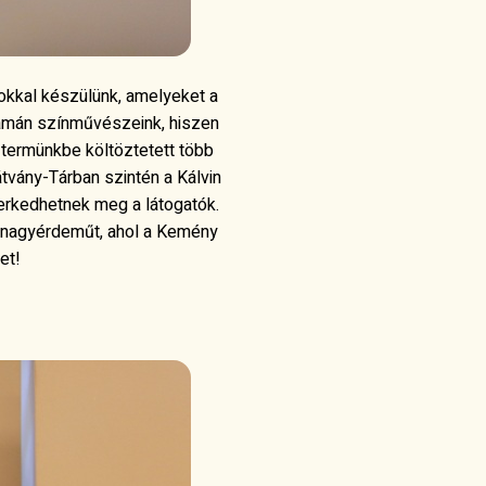
okkal készülünk, amelyeket a
yamán színművészeink, hiszen
ztermünkbe költöztetett több
tvány-Tárban szintén a Kálvin
erkedhetnek meg a látogatók.
 a nagyérdeműt, ahol a Kemény
et!