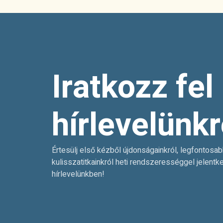
Iratkozz fel
hírlevelünkr
Értesülj első kézből újdonságainkról, legfontosab
kulisszatitkainkról heti rendszerességgel jelentk
hírlevelünkben!