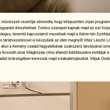
 művészeti vezetője elmondta, hogy kifejezetten olyan program
 egyaránt élvezhetnek. Fontos szerepet kapnak majd az est fol
nleges, teremtő kapcsolatról mesélnek majd a Kálvin téri Színhá
s tárlatvezetéssel is készülünk az idén megnyílt Vitéz László Lá
n, ahol a Kemény család hagyatékának szakszerű tárolásával ism
ossuth utcai Világközép című állandó kiállításunkra invitáljuk
alád örökségében keressük majd a kakukktojásokat. Várjuk Önök