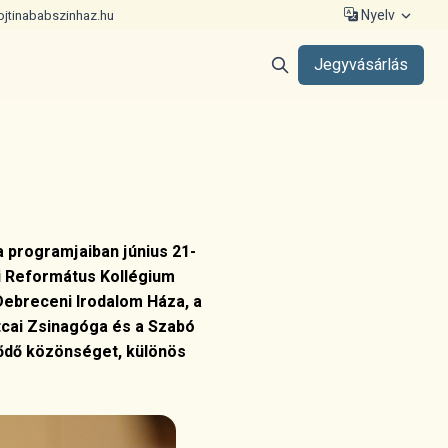
Nyelv
ojtinababszinhaz.hu
Jegyvásárlás
 programjaiban június 21-
ni Református Kollégium
breceni Irodalom Háza, a
tcai Zsinagóga és a Szabó
lődő közönséget, különös