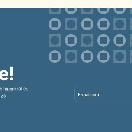
e!
b híreinkről és
E-mail cím
ező