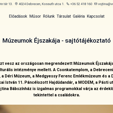
n tér 13.
4024 Debrecen, Kossuth utca 1.
+36 52 418 160
vojtina@v
Előadások
Műsor
Rólunk
Társulat
Galéria
Kapcsolat
Múzeumok Éjszakája - sajtótájékoztató
szt vesz az országosan megrendezett Múzeumok Éjszakája
ulturális intézménye mellett. A Csonkatemplom, a Debrece
 a Déri Múzeum, a Medgyessy Ferenc Emlékmúzeum és a De
 István 11. Páncélozott Hajdúdandár, a MODEM, a Pásti u
tina Bábszínház is izgalmas programokkal várja az érdek
tekintettel a családokra.