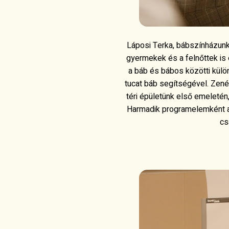
Láposi Terka, bábszínházunk
gyermekek és a felnőttek is
a báb és bábos közötti külö
tucat báb segítségével. Zené
téri épületünk első emeleté
Harmadik programelemként a K
cs