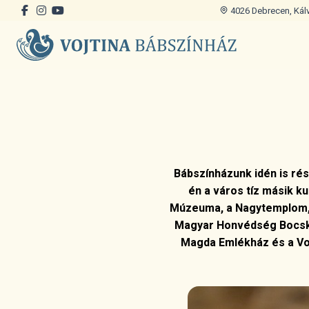
4026 Debrecen, Kálvi
Bábszínházunk idén is ré
én a város tíz másik k
Múzeuma, a Nagytemplom,
Magyar Honvédség Bocskai
Magda Emlékház és a Voj