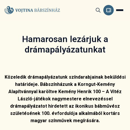
Hamarosan lezárjuk a
drámapályázatunkat
Közeledik drámapályázatunk színdarabjainak beküldési
határideje. Bábszínházunk a Korngut-Kemény
Alapítvánnyal karöltve Kemény Henrik 100 – A Vitéz
László-játékok nagymestere elnevezéssel
drámapályázatot hirdetett az ikonikus bábművész
születésének 100. évfordulója alkalmából kortárs
magyar színművek megírására.