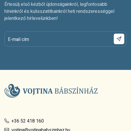
Értesülj első kézből újdonságainkról, legfontosabb
híreinkről és kulisszatitkainkról heti rendszerességgel
jelentkező hírlevelünkben!
E-mail cím
+36 52 418 160
vojtina@vojtinababszinhaz.hu