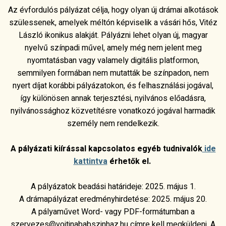
Az évfordulós pályázat célja, hogy olyan új drámai alkotások
szülessenek, amelyek méltón képviselik a vásári hős, Vitéz
László ikonikus alakját. Pályázni lehet olyan új, magyar
nyelvű színpadi művel, amely még nem jelent meg
nyomtatásban vagy valamely digitális platformon,
semmilyen formában nem mutatták be színpadon, nem
nyert díjat korábbi pályázatokon, és felhasználási jogával,
így különösen annak terjesztési, nyilvános előadásra,
nyilvánossághoz közvetítésre vonatkozó jogával harmadik
személy nem rendelkezik.
A pályázati kiírással kapcsolatos egyéb tudnivalók
ide
kattintva
érhetők el.
A pályázatok beadási határideje: 2025. május 1.
A drámapályázat eredményhirdetése: 2025. május 20.
A pályaművet Word- vagy PDF-formátumban a
szervezes@vojtinababszinhaz.hu címre kell megküldeni. A