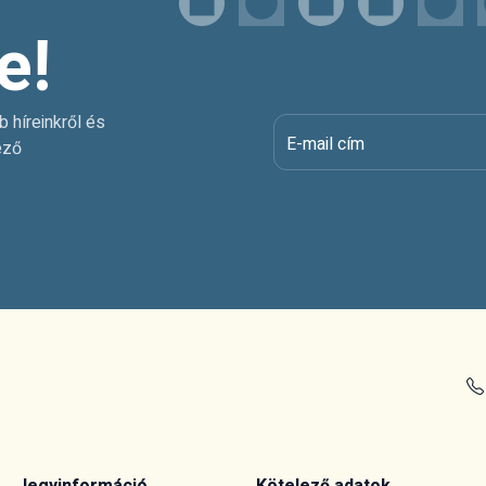
e!
b híreinkről és
E-mail cím
ező
Jegyinformáció
Kötelező adatok