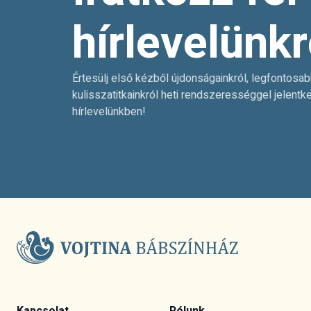
hírlevelünkr
Értesülj első kézből újdonságainkról, legfontosab
kulisszatitkainkról heti rendszerességgel jelentk
hírlevelünkben!
Kapcsolat
Rólunk