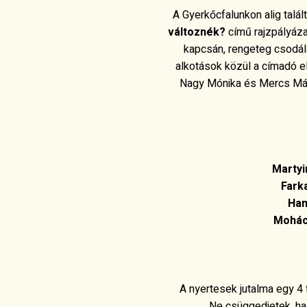
A Gyerkőcfalunkon alig talá
változnék?
című rajzpályázat
kapcsán, rengeteg csodál
alkotások közül a címadó e
Nagy Mónika és Mercs Máté
Martyi
Fark
Ham
Mohács
A nyertesek jutalma egy 4 
Ne csüggedjetek, ha 