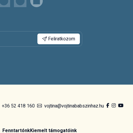
Feliratkozom
+36 52 418 160
vojtina@vojtinababszinhaz.hu
Fenntartónk
Kiemelt támogatóink