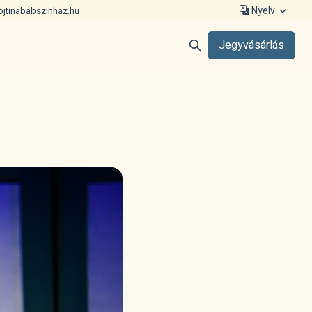
Nyelv
ojtinababszinhaz.hu
Jegyvásárlás