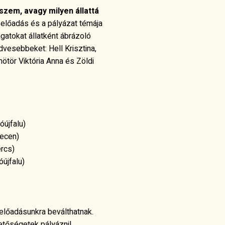
zem, avagy milyen állattá
z előadás és a pályázat témája
atokat állatként ábrázoló
vesebbeket: Hell Krisztina,
tör Viktória Anna és Zöldi
óújfalu)
recen)
rcs)
újfalu)
 előadásunkra beválthatnak.
hetőségetek pályázni!