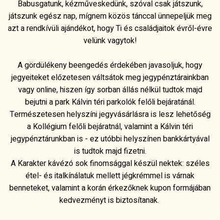
Babusgatunk, kézműveskedünk, szóval csak játszunk,
játszunk egész nap, mígnem közös tánccal ünnepeljük meg
azt a rendkívüli ajándékot, hogy Ti és családjaitok évről-évre
velünk vagytok!
A gördülékeny beengedés érdekében javasoljuk, hogy
jegyeiteket előzetesen váltsátok meg jegypénztárainkban
vagy online, hiszen így sorban állás nélkül tudtok majd
bejutni a park Kálvin téri parkolók felőli bejáratánál.
Természetesen helyszíni jegyvásárlásra is lesz lehetőség
a Kollégium felőli bejáratnál, valamint a Kálvin téri
jegypénztárunkban is - ez utóbbi helyszínen bankkártyával
is tudtok majd fizetni.
A Karakter kávézó sok finomsággal készül nektek: széles
étel- és italkínálatuk mellett jégkrémmel is várnak
benneteket, valamint a korán érkezőknek kupon formájában
kedvezményt is biztosítanak.