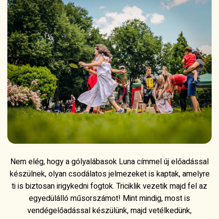
Nem elég, hogy a gólyalábasok Luna címmel új előadással
készülnek, olyan csodálatos jelmezeket is kaptak, amelyre
ti is biztosan irigykedni fogtok. Triciklik vezetik majd fel az
egyedülálló műsorszámot! Mint mindig, most is
vendégelőadással készülünk, majd vetélkedünk,