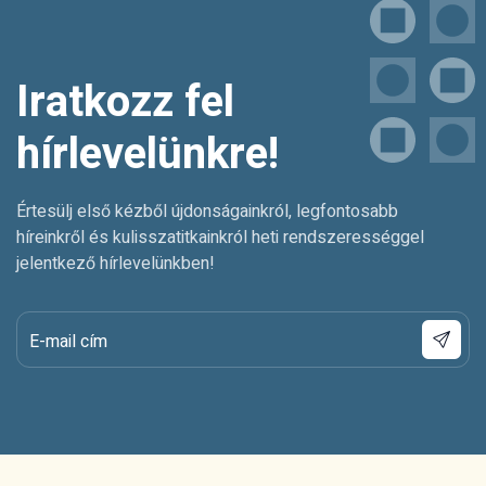
Iratkozz fel
hírlevelünkre!
Értesülj első kézből újdonságainkról, legfontosabb
híreinkről és kulisszatitkainkról heti rendszerességgel
jelentkező hírlevelünkben!
E-mail cím