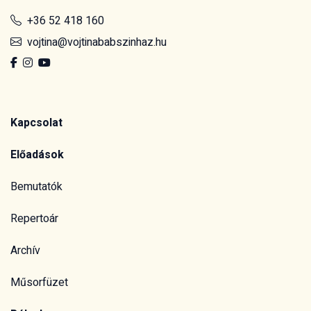
+36 52 418 160
vojtina@vojtinababszinhaz.hu
Kapcsolat
Előadások
Bemutatók
Repertoár
Archív
Műsorfüzet