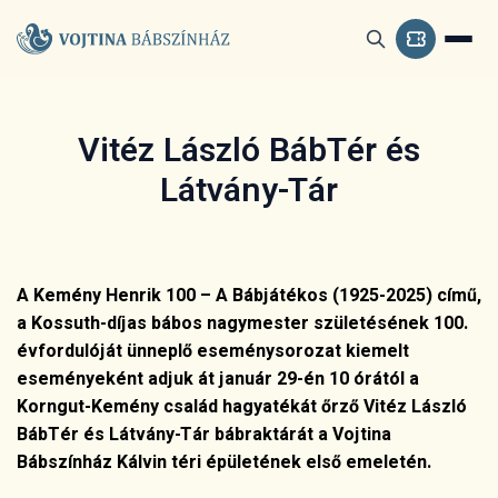
Vitéz László BábTér és
Látvány-Tár
A Kemény Henrik 100 – A Bábjátékos (1925-2025)
című,
a Kossuth-díjas bábos nagymester születésének 100.
évfordulóját ünneplő eseménysorozat kiemelt
eseményeként adjuk át január 29-én 10 órától a
Korngut-Kemény család hagyatékát őrző Vitéz László
BábTér és Látvány-Tár bábraktárát a Vojtina
Bábszínház Kálvin téri épületének első emeletén.