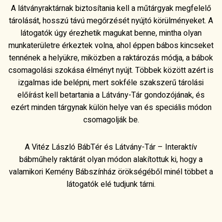
A látványraktárnak biztosítania kell a műtárgyak megfelelő
tárolását, hosszú távú megőrzését nyújtó körülményeket. A
látogatók úgy érezhetik magukat benne, mintha olyan
munkaterületre érkeztek volna, ahol éppen bábos kincseket
tennének a helyükre, miközben a raktározás módja, a bábok
csomagolási szokása élményt nyújt. Többek között azért is
izgalmas ide belépni, mert sokféle szakszerű tárolási
előírást kell betartania a Látvány-Tár gondozójának, és
ezért minden tárgynak külön helye van és speciális módon
csomagolják be.
A Vitéz László BábTér és Látvány-Tár – Interaktív
bábműhely raktárát olyan módon alakítottuk ki, hogy a
valamikori Kemény Bábszínház örökségéből minél többet a
látogatók elé tudjunk tárni.