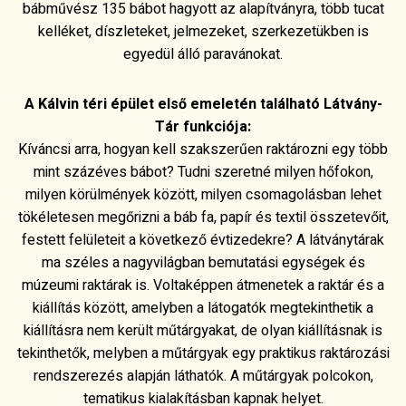
bábművész 135 bábot hagyott az alapítványra, több tucat
kelléket, díszleteket, jelmezeket, szerkezetükben is
egyedül álló paravánokat.
A Kálvin téri épület első emeletén található Látvány-
Tár funkciója:
Kíváncsi arra, hogyan kell szakszerűen raktározni egy több
mint százéves bábot? Tudni szeretné milyen hőfokon,
milyen körülmények között, milyen csomagolásban lehet
tökéletesen megőrizni a báb fa, papír és textil összetevőit,
festett felületeit a következő évtizedekre? A látványtárak
ma széles a nagyvilágban bemutatási egységek és
múzeumi raktárak is. Voltaképpen átmenetek a raktár és a
kiállítás között, amelyben a látogatók megtekinthetik a
kiállításra nem került műtárgyakat, de olyan kiállításnak is
tekinthetők, melyben a műtárgyak egy praktikus raktározási
rendszerezés alapján láthatók. A műtárgyak polcokon,
tematikus kialakításban kapnak helyet.