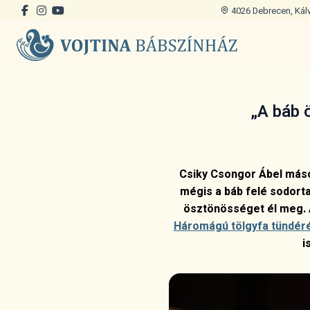
4026 Debrecen, Kálvi
„A báb 
Csiky Csongor Ábel másod
mégis a báb felé sodorta
ösztönösséget él meg. 
Háromágú tölgyfa tündér
i