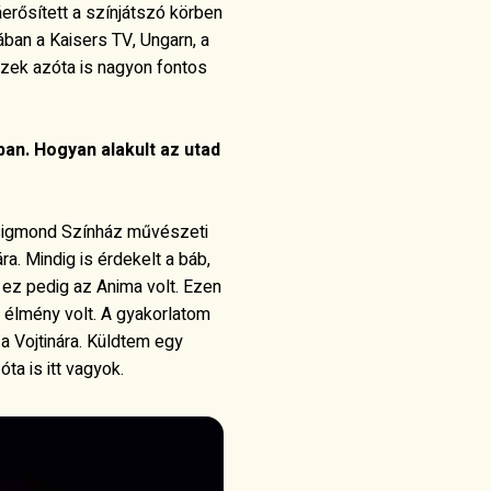
erősített a színjátszó körben
sában a
Kaisers TV, Ungarn,
a
Ezek azóta is nagyon fontos
an. Hogyan alakult az utad
sigmond Színház művészeti
a. Mindig is érdekelt a báb,
ez pedig az Anima volt. Ezen
 élmény volt. A gyakorlatom
a Vojtinára. Küldtem egy
a is itt vagyok.