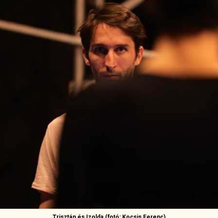
Trisztán és Izolda
(fotó: Kocsis Ferenc)