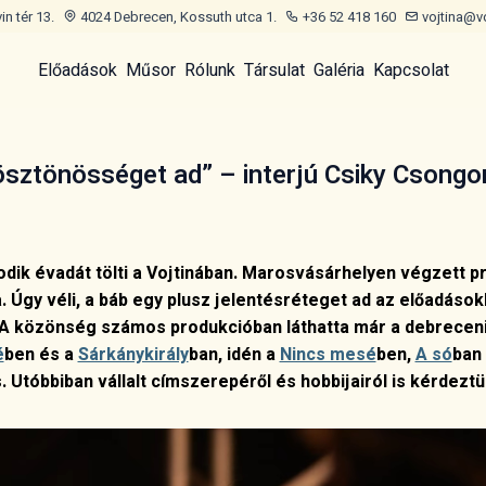
n tér 13.
4024 Debrecen, Kossuth utca 1.
+36 52 418 160
vojtina@v
Előadások
Műsor
Rólunk
Társulat
Galéria
Kapcsolat
ösztönösséget ad” – interjú Csiky Csongor
ik évadát tölti a Vojtinában. Marosvásárhelyen végzett pr
. Úgy véli, a báb egy plusz jelentésréteget ad az előadáso
A közönség számos produkcióban láthatta már a debreceni 
é
ben és a
Sárkánykirály
ban, idén a
Nincs mesé
ben,
A só
ban
s. Utóbbiban vállalt címszerepéről és hobbijairól is kérdeztü