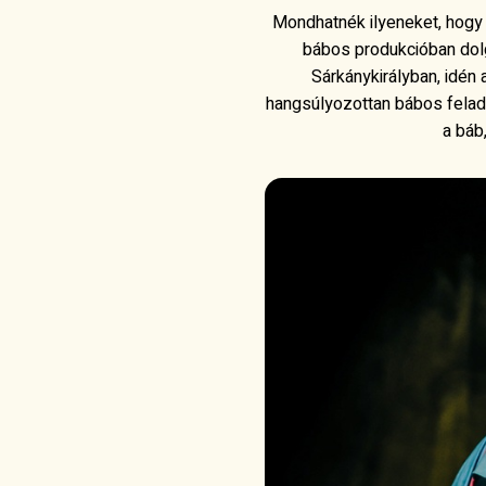
Mondhatnék ilyeneket, hogy
bábos produkcióban dolg
Sárkánykirályban, idén
hangsúlyozottan bábos felad
a báb