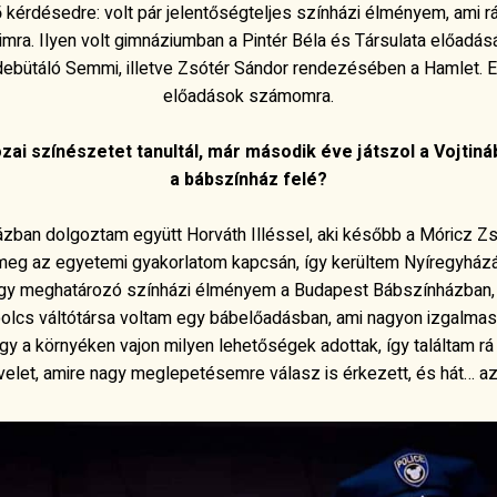
ő kérdésedre: volt pár jelentőségteljes színházi élményem, ami rá
ra. Ilyen volt gimnáziumban a Pintér Béla és Társulata előadá
debütáló
Semmi
, illetve Zsótér Sándor rendezésében a
Hamlet
. 
előadások számomra.
ai színészetet tanultál, már második éve játszol a Vojtináb
a bábszínház felé?
zban dolgoztam együtt Horváth Illéssel, aki később
a Móricz Z
m meg az egyetemi gyakorlatom kapcsán,
így kerültem Nyíregyházár
g egy meghatározó színházi élményem a Budapest Bábszínházban, 
olcs váltótársa voltam egy bábelőadásban, ami nagyon izgalmas
 a környéken vajon milyen lehetőségek adottak, így találtam rá 
elet, amire nagy meglepetésemre válasz is érkezett, és hát… azót