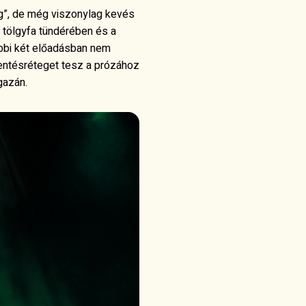
g”, de még viszonylag kevés
 tölgyfa tündérében és a
óbbi két előadásban nem
entésréteget tesz a prózához
gazán.