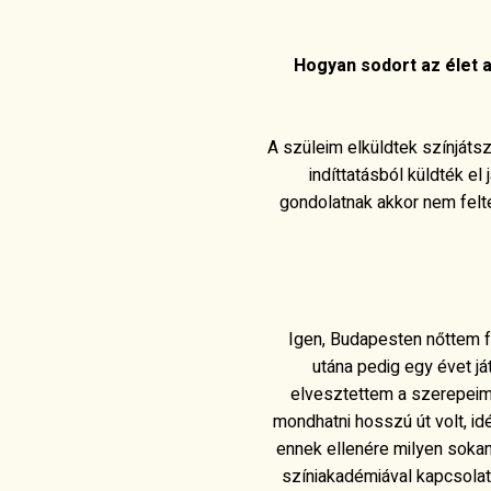
Hogyan sodort az élet a
A szüleim elküldtek színjáts
indíttatásból küldték el
gondolatnak akkor nem felt
Igen, Budapesten nőttem f
utána pedig egy évet já
elvesztettem a szerepei
mondhatni hosszú út volt, i
ennek ellenére milyen sokan
színiakadémiával kapcsolat