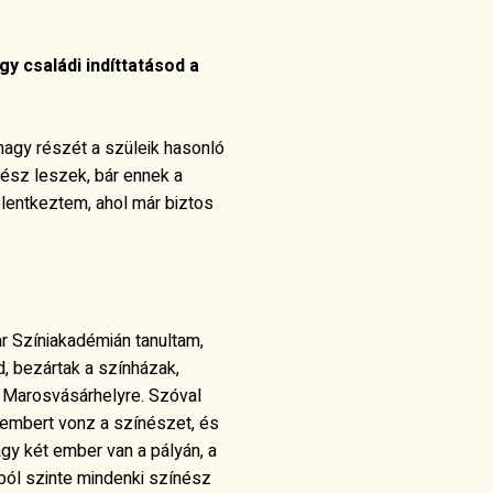
y családi indíttatásod a
nagy részét a szüleik hasonló
ínész leszek, bár ennek a
lentkeztem, ahol már biztos
r Színiakadémián tanultam,
d, bezártak a színházak,
 Marosvásárhelyre. Szóval
 embert vonz a színészet, és
gy két ember van a pályán, a
ból szinte mindenki színész