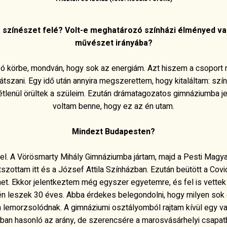
 színészet felé? Volt-e meghatározó színházi élményed vag
művészet irányába?
zó körbe, mondván, hogy sok az energiám. Azt hiszem a csoport 
 játszani. Egy idő után annyira megszerettem, hogy kitaláltam: sz
étlenül örültek a szüleim. Ezután drámatagozatos gimnáziumba je
voltam benne, hogy ez az én utam.
Mindezt Budapesten?
el. A Vörösmarty Mihály Gimnáziumba jártam, majd a Pesti Magya
tszottam itt és a József Attila Színházban. Ezután beütött a Covi
met
.
Ekkor jelentkeztem még egyszer egyetemre, és fel is vettek
dén leszek 30 éves. Abba érdekes belegondolni, hogy milyen sok
 lemorzsolódnak. A gimnáziumi osztályomból rajtam kívül egy va
ban hasonló az arány, de szerencsére a marosvásárhelyi csapat