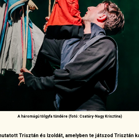
A háromágú tölgyfa tündére
(fotó: Csatáry-Nagy Krisztina)
tatott Trisztán és Izoldát, amelyben te játszod Trisztán k