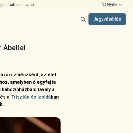
Nyelv
ojtinababszinhaz.hu
Jegyvásárlás
 Ábellel
ózai színészként, az élet
khoz, amelyben ő egyfajta
bábszínházban: tavaly a
 és a
Trisztán és Izoldá
ban
k.