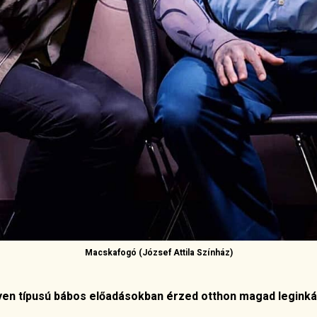
Macskafogó
(József Attila Színház)
yen típusú bábos előadásokban érzed otthon magad legink