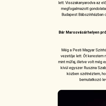
lett. Visszakanyarodva az el
megfogalmazott gondolataim
Budapest Bábszínházban 
Bár Marosvásárhelyen próz
Még a Pesti Magyar Színhá
vezetője lett. Őt kereste
mint műfaj, illetve volt mé
kívül egyszer Ruszina Szab
közben szétnéztem, hogy
bemutatkozó lev