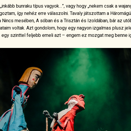
 „inkább bunraku típus vagyok…”, vagy hogy „nekem csak a wajan
oztam, így nehéz erre válaszolni. Tavaly játszottam a Háromágú
 a Nincs mesében, A sóban és a Trisztán és Izoldában, bár az ut
ataim voltak. Azt gondolom, hogy egy nagyon izgalmas plusz jel
, egy szinttel feljebb emeli azt – engem ez mozgat meg benne i