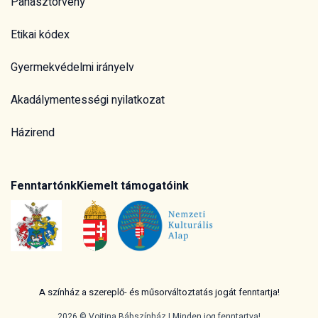
Panasztörvény
Etikai kódex
Gyermekvédelmi irányelv
Akadálymentességi nyilatkozat
Házirend
Fenntartónk
Kiemelt támogatóink
A színház a szereplő- és műsorváltoztatás jogát fenntartja!
2026 © Vojtina Bábszínház | Minden jog fenntartva!