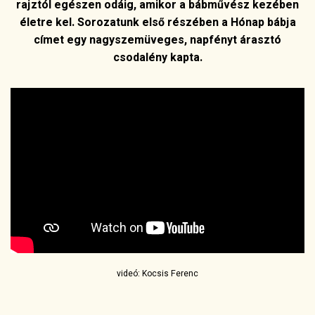
rajztól egészen odáig, amikor a bábművész kezében
életre kel. Sorozatunk első részében a Hónap bábja
címet egy nagyszemüveges, napfényt árasztó
csodalény kapta.
videó: Kocsis Ferenc