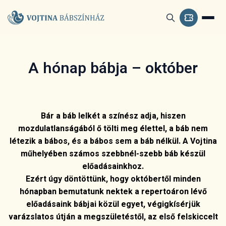
A hónap bábja – október
Bár a báb lelkét a színész adja, hiszen
mozdulatlanságából ő tölti meg élettel, a báb nem
létezik a bábos, és a bábos sem a báb nélkül. A Vojtina
műhelyében számos szebbnél-szebb báb készül
előadásainkhoz.
Ezért úgy döntöttünk, hogy októbertől minden
hónapban bemutatunk nektek a repertoáron lévő
előadásaink bábjai közül egyet, végigkísérjük
varázslatos útján a megszületéstől, az első felskiccelt