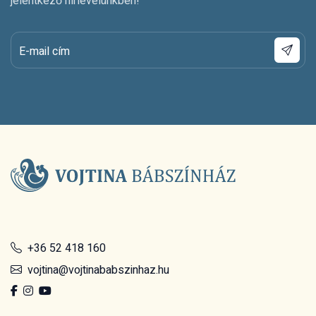
jelentkező hírlevelünkben!
E-mail cím
+36 52 418 160
vojtina@vojtinababszinhaz.hu