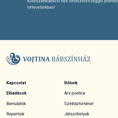
kulisszatitkainkról heti rendszerességgel jelentk
hírlevelünkben!
Kapcsolat
Rólunk
Előadások
Ars poetica
Bemutatók
Színháztörténet
Repertoár
Játszóhelyek