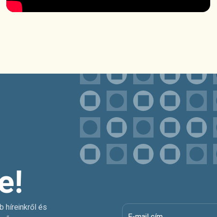
e!
b híreinkről és
E-mail cím