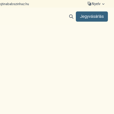
Nyelv
ojtinababszinhaz.hu
Jegyvásárlás