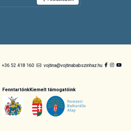
+36 52 418 160
vojtina@vojtinababszinhaz.hu
Fenntartónk
Kiemelt támogatóink