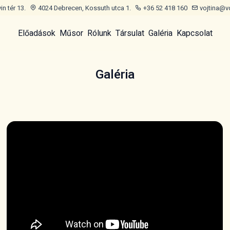
n tér 13.
4024 Debrecen, Kossuth utca 1.
+36 52 418 160
vojtina@v
Előadások
Műsor
Rólunk
Társulat
Galéria
Kapcsolat
Galéria