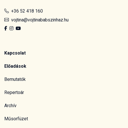
+36 52 418 160
vojtina@vojtinababszinhaz.hu
Kapcsolat
Előadások
Bemutatók
Repertoár
Archív
Műsorfüzet