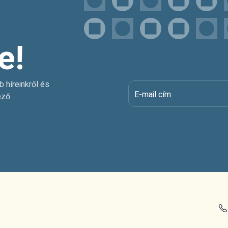
e!
b híreinkről és
E-mail cím
ező