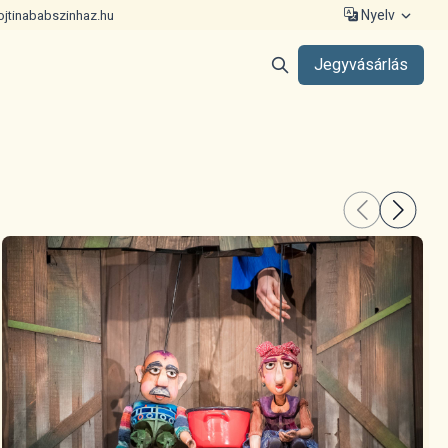
Nyelv
ojtinababszinhaz.hu
Jegyvásárlás