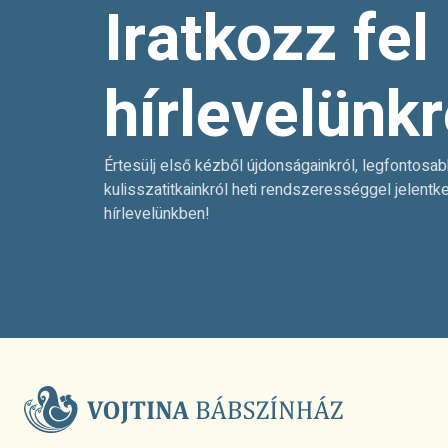
Iratkozz fel
hírlevelünkr
Értesülj első kézből újdonságainkról, legfontosab
kulisszatitkainkról heti rendszerességgel jelentk
hírlevelünkben!