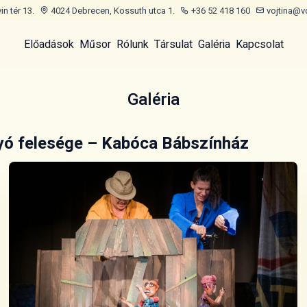
n tér 13.
4024 Debrecen, Kossuth utca 1.
+36 52 418 160
vojtina@v
Előadások
Műsor
Rólunk
Társulat
Galéria
Kapcsolat
Galéria
gyó felesége – Kabóca Bábszínház