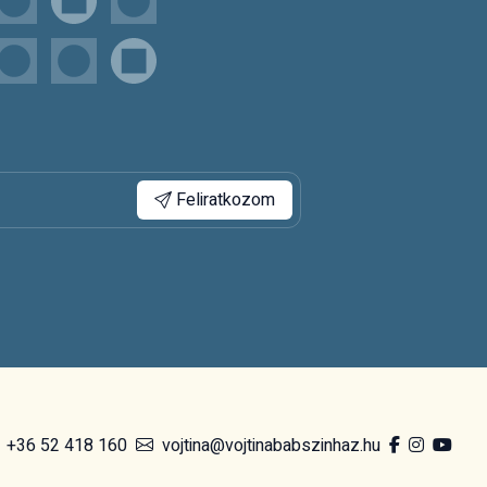
Feliratkozom
+36 52 418 160
vojtina@vojtinababszinhaz.hu