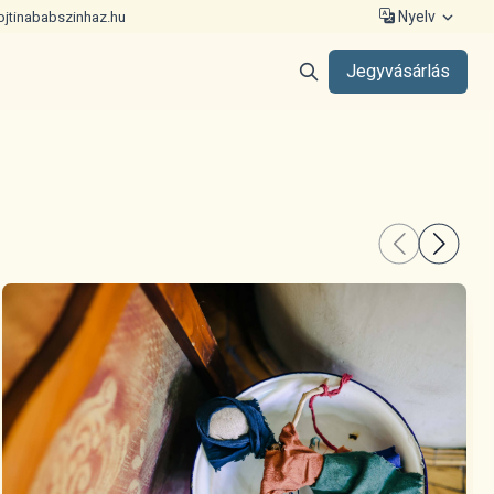
Nyelv
ojtinababszinhaz.hu
Jegyvásárlás