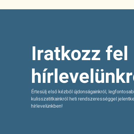
Iratkozz fel
hírlevelünkr
Értesülj első kézből újdonságainkról, legfontosab
kulisszatitkainkról heti rendszerességgel jelentk
hírlevelünkben!