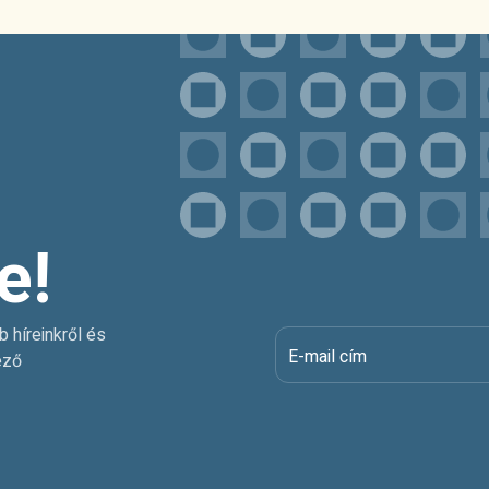
e!
b híreinkről és
E-mail cím
ező