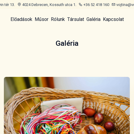
n tér 13.
4024 Debrecen, Kossuth utca 1.
+36 52 418 160
vojtina@v
Előadások
Műsor
Rólunk
Társulat
Galéria
Kapcsolat
Galéria