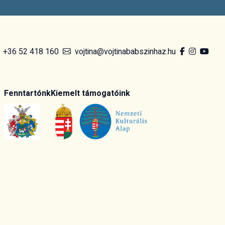
+36 52 418 160
vojtina@vojtinababszinhaz.hu
Fenntartónk
Kiemelt támogatóink