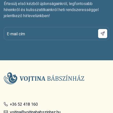
Értesülj első kézből újdonságainkról, legfontosabb
híreinkről és kulisszatitkainkról heti rendszerességgel
jelentkező hírlevelünkben!
E-mail cím
+36 52 418 160
vojtina@vojtinababszinhaz.hu