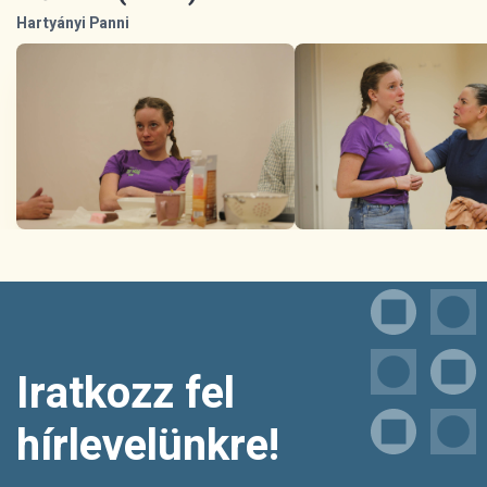
Hartyányi Panni
Iratkozz fel
hírlevelünkre!