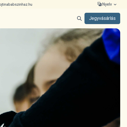
Nyelv
ojtinababszinhaz.hu
Jegyvásárlás