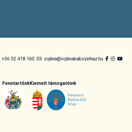
+36 52 418 160
vojtina@vojtinababszinhaz.hu
Fenntartónk
Kiemelt támogatóink