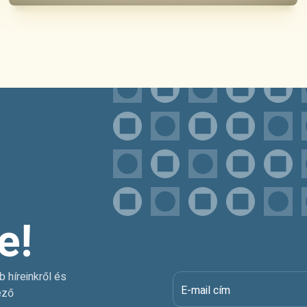
e!
b híreinkről és
E-mail cím
ező