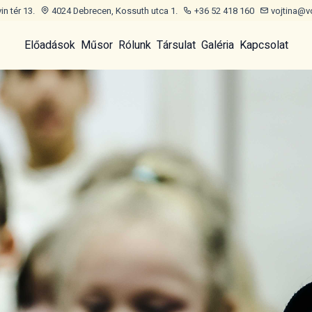
n tér 13.
4024 Debrecen, Kossuth utca 1.
+36 52 418 160
vojtina@v
Előadások
Műsor
Rólunk
Társulat
Galéria
Kapcsolat