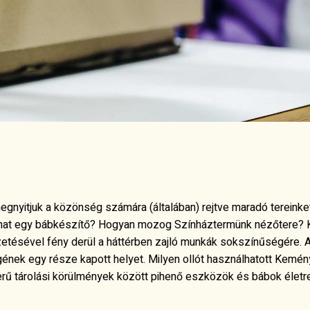
egnyitjuk a közönség számára (általában) rejtve maradó tereinket
hat egy bábkészítő? Hogyan mozog Színháztermünk nézőtere? K
zetésével fény derül a háttérben zajló munkák sokszínűségére. A
gének egy része kapott helyet. Milyen ollót használhatott Kemén
erű tárolási körülmények között pihenő eszközök és bábok életr