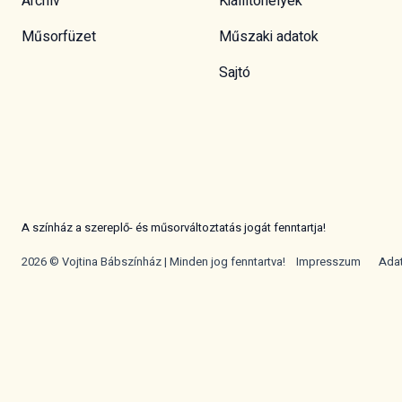
Archív
Kiállítóhelyek
Műsorfüzet
Műszaki adatok
Sajtó
A színház a szereplő- és műsorváltoztatás jogát fenntartja!
2026 © Vojtina Bábszínház | Minden jog fenntartva!
Impresszum
Ada