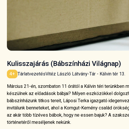
Kulisszajárás (Bábszínházi Világnap)
Tárlatvezetés
Vitéz László Látvány-Tár - Kálvin tér 13.
4+
Március 21-én, szombaton 11 órától a Kálvin téri terünkben m
készülnek az előadások bábjai? Milyen eszközökkel dolgoz
bábszínházunk titkos tereit, Láposi Terka igazgató idegenve
invitálunk benneteket, ahol a Korngut-Kemény család öröksé
az akár több tízéves bábok, hogy ne essen bajuk? A szaksz
történetéről meséljenek nekünk.