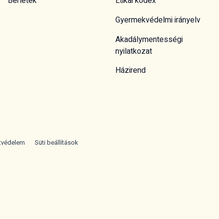
Bérletek
Etikai kódex
Gyermekvédelmi irányelv
Akadálymentességi
nyilatkozat
Házirend
tvédelem
Süti beállítások