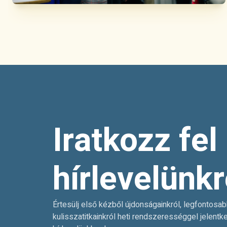
Iratkozz fel
hírlevelünkr
Értesülj első kézből újdonságainkról, legfontosab
kulisszatitkainkról heti rendszerességgel jelentk